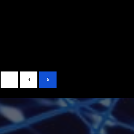
…
4
5