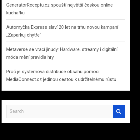
GeneratorReceptu.cz spouští největší českou online
kuchařku
Automyčka Express slaví 20 let na trhu novou kampaní
„Zaparkuj chytře“
Metaverse se vrací jinudy: Hardware, streamy i digitální
móda mění pravidla hry
Proč je systémová distribuce obsahu pomocí
MediaConnect.cz jedinou cestou k udržitelnému růstu
S
e
a
r
c