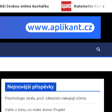
skou online kuchařku
Automyčka Express slaví 20 l
Nejnovější příspěvky
Psychologie obalu, proč zákazníci nakupují očima.
Vařte z toho, co máte doma: Projekt