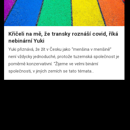
Křičeli na mě, že transky roznáší covid, říká
nebinární Yuki
Yuki přiznává, že žít v Česku jako “menšina v menšině”
není vždycky jednoduché, protože tuzemská společnost je
poměrně konzervativní. “Žijeme ve velmi binární
společnosti, v jiných zemích se tato témata…