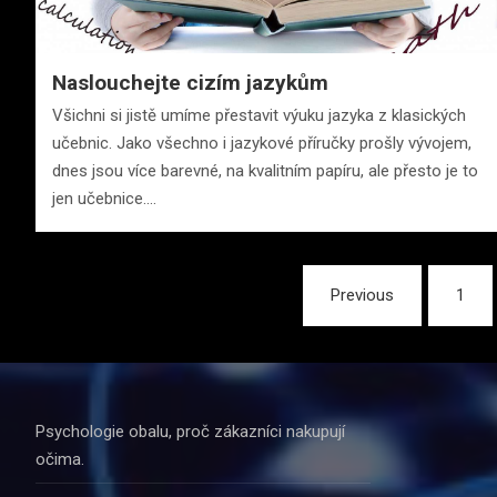
Naslouchejte cizím jazykům
Všichni si jistě umíme přestavit výuku jazyka z klasických
učebnic. Jako všechno i jazykové příručky prošly vývojem,
dnes jsou více barevné, na kvalitním papíru, ale přesto je to
jen učebnice.…
Stránkování
Previous
1
příspěvků
Psychologie obalu, proč zákazníci nakupují
očima.