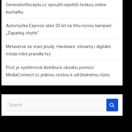
GeneratorReceptu.cz spouští největší českou online
kuchařku
Automyčka Express slaví 20 let na trhu novou kampaní
„Zaparkuj chytře“
Metaverse se vrací jinudy: Hardware, streamy i digitální
móda mění pravidla hry
Proč je systémová distribuce obsahu pomocí
MediaConnect.cz jedinou cestou k udržitelnému růstu
S
e
a
r
c