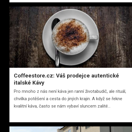
Coffeestore.cz: Váš prodejce autentické
italské Kávy
Pro mnoho z nás není káva jen ranní životabudič, ale rituál,
chvilka potěšení a cesta do jiných krajin. A když se řekne
kvalitní káva, často se nám vybaví sluncem zalité…