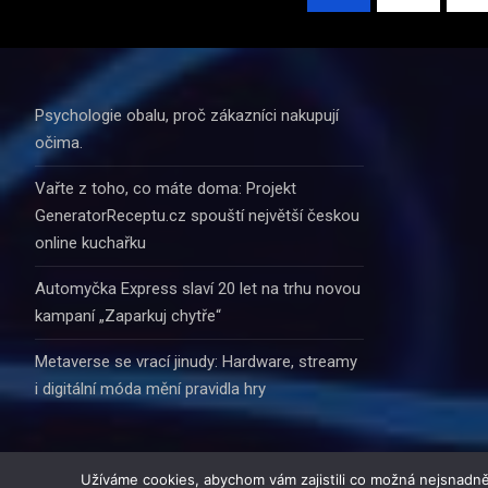
příspěvků
Psychologie obalu, proč zákazníci nakupují
očima.
Vařte z toho, co máte doma: Projekt
GeneratorReceptu.cz spouští největší českou
online kuchařku
Automyčka Express slaví 20 let na trhu novou
kampaní „Zaparkuj chytře“
Metaverse se vrací jinudy: Hardware, streamy
i digitální móda mění pravidla hry
Užíváme cookies, abychom vám zajistili co možná nejsnadně