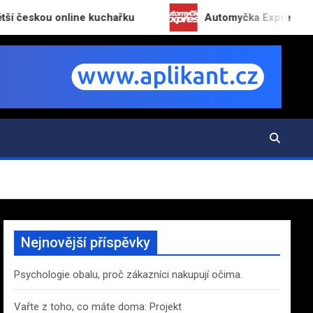
 online kuchařku
Automyčka Express slaví 20 let 
Nejnovější příspěvky
Psychologie obalu, proč zákazníci nakupují očima.
Vařte z toho, co máte doma: Projekt