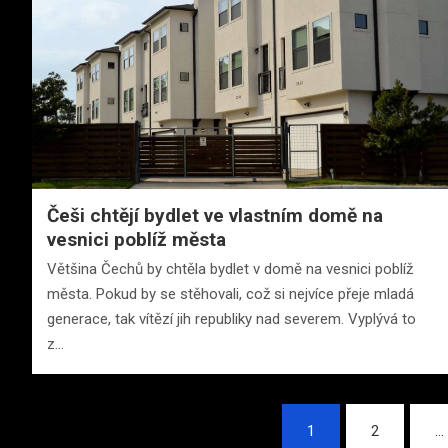
Češi chtějí bydlet ve vlastním domě na
vesnici poblíž města
Většina Čechů by chtěla bydlet v domě na vesnici poblíž
města. Pokud by se stěhovali, což si nejvíce přeje mladá
generace, tak vítězí jih republiky nad severem. Vyplývá to
z…
Stránkování
1
2
…