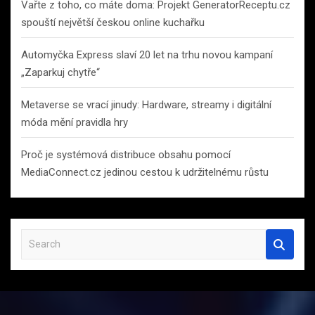
Vařte z toho, co máte doma: Projekt GeneratorReceptu.cz
spouští největší českou online kuchařku
Automyčka Express slaví 20 let na trhu novou kampaní
„Zaparkuj chytře“
Metaverse se vrací jinudy: Hardware, streamy i digitální
móda mění pravidla hry
Proč je systémová distribuce obsahu pomocí
MediaConnect.cz jedinou cestou k udržitelnému růstu
S
e
a
r
c