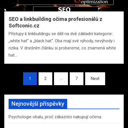
SEO a linkbuilding očima profesionálů z
Softconic.cz
Přístupy k linkbuildingu se dělí na dvě základní kategorie:
„white hat“ a „black hat“. Oba mají své výhody, nevýhody i
rizika. V dnešním článku si probereme, co znamená white
hat…
Stránkování
1
2
…
7
Next
příspěvků
Nejnovější příspěvky
Psychologie obalu, proč zákazníci nakupují očima.