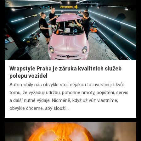
Wrapstyle Praha je záruka kvalitních služeb
polepu vozidel
Automobily nás obvykle stojí nějakou tu investici již kvůli
tomu, že vyžadují údržbu, pohonné hmoty, pojištění, servis
a další nutné výdaje. Nicméně, když už vůz vlastníme,
obvykle chceme, aby sloužil…