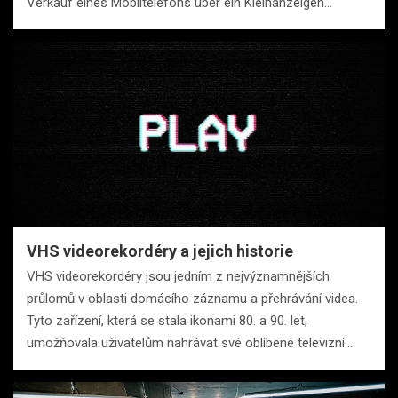
Verkauf eines Mobiltelefons über ein Kleinanzeigen…
VHS videorekordéry a jejich historie
VHS videorekordéry jsou jedním z nejvýznamnějších
průlomů v oblasti domácího záznamu a přehrávání videa.
Tyto zařízení, která se stala ikonami 80. a 90. let,
umožňovala uživatelům nahrávat své oblíbené televizní…