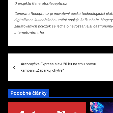
O projektu GeneratorReceptu.cz:
GeneratorReceptu.cz je inovativní česká technologická platf
digitalizace kulinářského umění spojuje šéfkuchaře, bloge
zalistovaných položek se jedná o nejrozsáhlejší gastronomi
internetovém trhu.
Navigace
Automyčka Express slaví 20 let na trhu novou
pro
kampaní „Zaparkuj chytře“
příspěvek
Podobné články