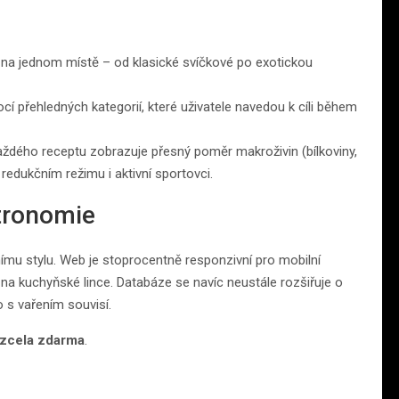
ě na jednom místě – od klasické svíčkové po exotickou
í přehledných kategorií, které uživatele navedou k cíli během
každého receptu zobrazuje přesný poměr makroživin (bílkoviny,
 redukčním režimu i aktivní sportovci.
tronomie
mu stylu. Web je stoprocentně responzivní pro mobilní
mo na kuchyňské lince. Databáze se navíc neustále rozšiřuje o
 s vařením souvisí.
zcela zdarma
.