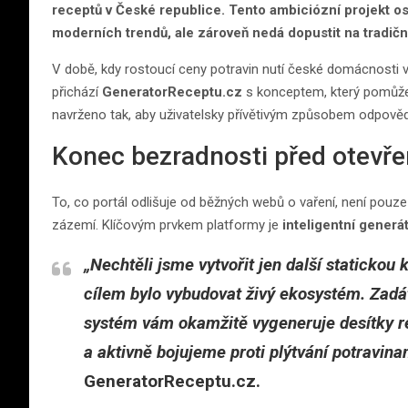
receptů v České republice. Tento ambiciózní projekt os
moderních trendů, ale zároveň nedá dopustit na tradičn
V době, kdy rostoucí ceny potravin nutí české domácnosti ví
přichází
GeneratorReceptu.cz
s konceptem, který pomůže
navrženo tak, aby uživatelsky přívětivým způsobem odpově
Konec bezradnosti před otevře
To, co portál odlišuje od běžných webů o vaření, není pou
zázemí. Klíčovým prvkem platformy je
inteligentní generá
„Nechtěli jsme vytvořit jen další statickou
cílem bylo vybudovat živý ekosystém. Zadát
systém vám okamžitě vygeneruje desítky re
a aktivně bojujeme proti plýtvání potravina
GeneratorReceptu.cz.