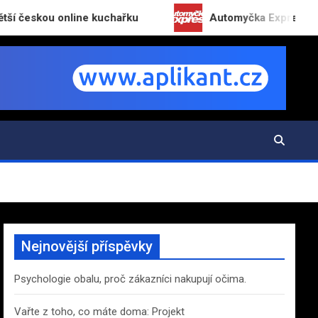
ou online kuchařku
Automyčka Express slaví 20 let
Nejnovější příspěvky
Psychologie obalu, proč zákazníci nakupují očima.
Vařte z toho, co máte doma: Projekt