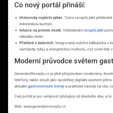
Co nový portál přináší:
Historicky nejširší výběr:
Tisíce receptů jídel přehledn
indonéskou kuchyni.
Intuice na prvním místě:
Vyhledávání
receptů jídel
pomoc
několika vteřin.
Přehled o kaloriích:
Integrovaná nutriční kalkulačka u 
sacharidy, tuky) a energetickou hodnotu, což ocení lidé v
Moderní průvodce světem gas
GeneratorReceptu.cz je plně přizpůsoben modernímu životní
telefony, takže slouží jako spolehlivý digitální asistent pří
aktuální
gastronomické trendy
a praktické návody na vše, co
Celý portál je pro veřejnost přístupný od dnešního dne, a to
Web: www.generatorreceptu.cz