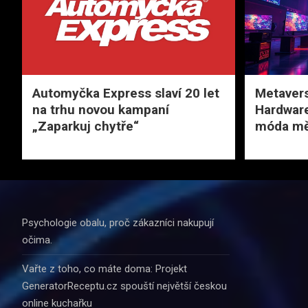
Automyčka Express slaví 20 let
Metavers
na trhu novou kampaní
Hardware,
„Zaparkuj chytře“
móda měn
Psychologie obalu, proč zákazníci nakupují
očima.
Vařte z toho, co máte doma: Projekt
GeneratorReceptu.cz spouští největší českou
online kuchařku