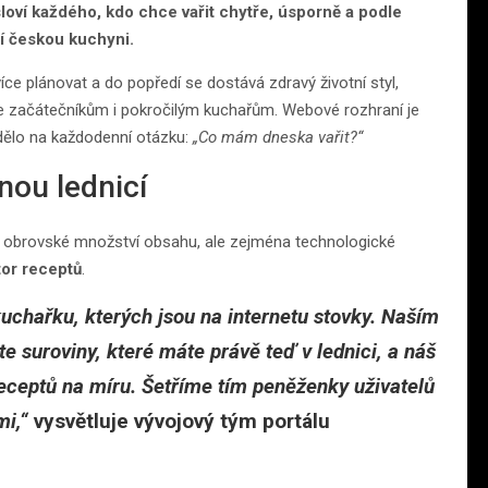
loví každého, kdo chce vařit chytře, úsporně a podle
í českou kuchyni.
ce plánovat a do popředí se dostává zdravý životní styl,
 začátečníkům i pokročilým kuchařům. Webové rozhraní je
dělo na každodenní otázku:
„Co mám dneska vařit?“
nou lednicí
ze obrovské množství obsahu, ale zejména technologické
tor receptů
.
 kuchařku, kterých jsou na internetu stovky. Naším
e suroviny, které máte právě teď v lednici, a náš
ceptů na míru. Šetříme tím peněženky uživatelů
mi,“
vysvětluje vývojový tým portálu