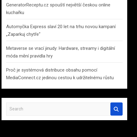
GeneratorReceptu.cz spouští největší českou online
kuchařku
Automyčka Express slaví 20 let na trhu novou kampaní
„Zaparkuj chytře“
Metaverse se vrací jinudy: Hardware, streamy i digitální
móda mění pravidla hry
Proč je systémová distribuce obsahu pomocí
MediaConnect.cz jedinou cestou k udržitelnému růstu
S
e
a
r
c