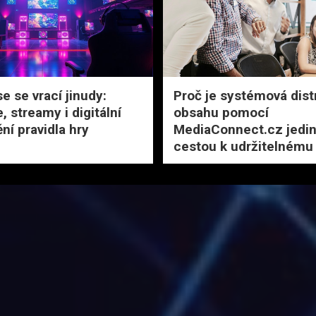
e se vrací jinudy:
Proč je systémová dist
 streamy i digitální
obsahu pomocí
í pravidla hry
MediaConnect.cz jedi
cestou k udržitelnému