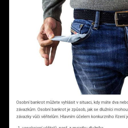
Osobní bankrot můžete vyhlásit v situaci, kdy máte dva neb
závazkům. Osobní bankrot je způsob, jak se dlužníci mohou 
závazky vůči věřitelům. Hlavním účelem konkurzního řízení j
uspokojení věřitelů, např. z majetku dlužníka,