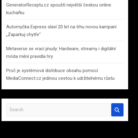
GeneratorReceptu.cz spouští největší českou online
kuchařku
Automyčka Express slaví 20 let na trhu novou kampaní
„Zaparkuj chytře“
Metaverse se vrací jinudy: Hardware, streamy i digitální
móda mění pravidla hry
Proč je systémová distribuce obsahu pomocí
MediaConnect.cz jedinou cestou k udržitelnému růstu
S
e
a
r
c