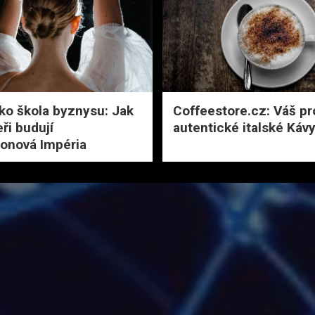
ko škola byznysu: Jak
Coffeestore.cz: Váš p
ři budují
autentické italské Káv
ionová Impéria