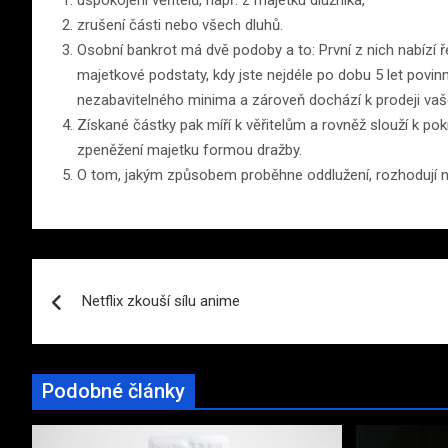
zrušení části nebo všech dluhů.
Osobní bankrot má dvě podoby a to: První z nich nabízí
majetkové podstaty, kdy jste nejdéle po dobu 5 let povi
nezabavitelného minima a zároveň dochází k prodeji va
Získané částky pak míří k věřitelům a rovněž slouží k po
zpeněžení majetku formou dražby.
O tom, jakým způsobem proběhne oddlužení, rozhodují nez
Navigace
Netflix zkouší sílu anime
pro
příspěvek
Podobné články