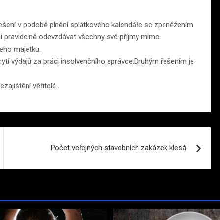
 řešení v podobě plnění splátkového kalendáře se zpeněžením
nni pravidelně odevzdávat všechny své příjmy mimo
šeho majetku.
krytí výdajů za práci insolvenčního správce.Druhým řešením je
ajištění věřitelé.
Počet veřejných stavebních zakázek klesá