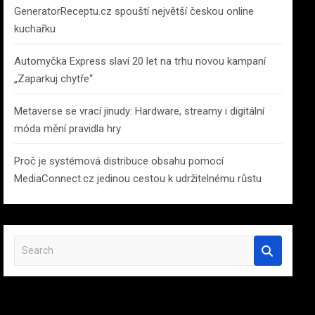
GeneratorReceptu.cz spouští největší českou online
kuchařku
Automyčka Express slaví 20 let na trhu novou kampaní
„Zaparkuj chytře“
Metaverse se vrací jinudy: Hardware, streamy i digitální
móda mění pravidla hry
Proč je systémová distribuce obsahu pomocí
MediaConnect.cz jedinou cestou k udržitelnému růstu
S
e
a
r
c