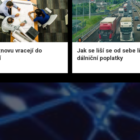
znovu vracejí do
Jak se liší se od sebe li
í
dálniční poplatky