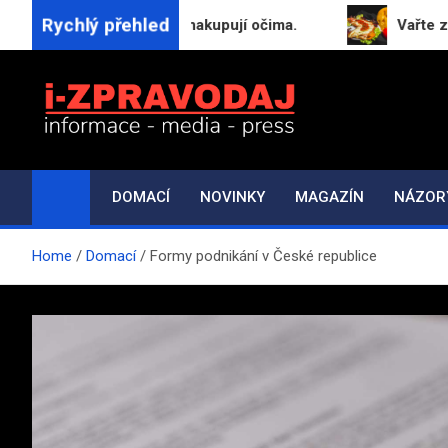
Skip
Rychlý přehled
lu, proč zákazníci nakupují očima.
Vařte z toho, 
to
content
i-ZPRAVODAJ.CZ
Přehled zpráv, novinek a zajímavostí
DOMACÍ
NOVINKY
MAGAZÍN
NÁZOR
Home
Domací
Formy podnikání v České republice