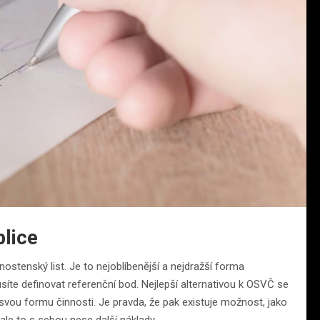
lice
nostenský list. Je to nejoblíbenější a nejdražší forma
íte definovat referenční bod. Nejlepší alternativou k OSVČ se
vou formu činnosti. Je pravda, že pak existuje možnost, jako
e to s sebou nese další náklady.