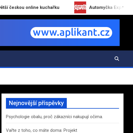
skou online kuchařku
Automyčka Express slaví 20 
Nejnovější příspěvky
Psychologie obalu, proč zákazníci nakupují očima.
Vařte z toho, co máte doma: Projekt