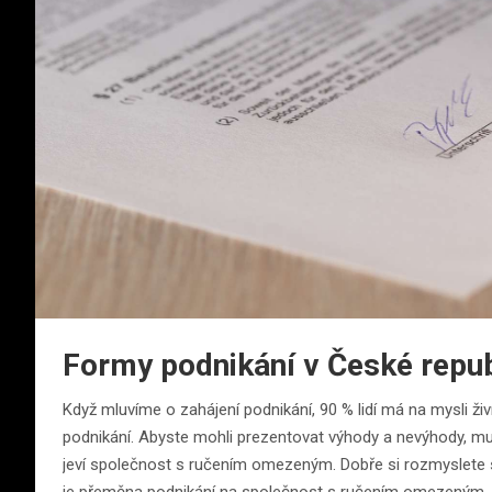
Formy podnikání v České repub
Když mluvíme o zahájení podnikání, 90 % lidí má na mysli živ
podnikání. Abyste mohli prezentovat výhody a nevýhody, mus
jeví společnost s ručením omezeným. Dobře si rozmyslete s
je přeměna podnikání na společnost s ručením omezeným, al