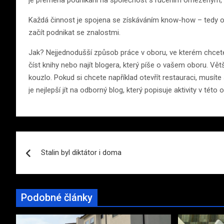
Každá činnost je spojena se získáváním know-how – tedy ob
začít podnikat se znalostmi.
Jak? Nejjednodušší způsob práce v oboru, ve kterém chcete
číst knihy nebo najít blogera, který píše o vašem oboru. Vě
kouzlo. Pokud si chcete například otevřít restauraci, musíte 
je nejlepší jít na odborný blog, který popisuje aktivity v této o
Navigace
Stalin byl diktátor i doma
pro
příspěvek
Podobné články