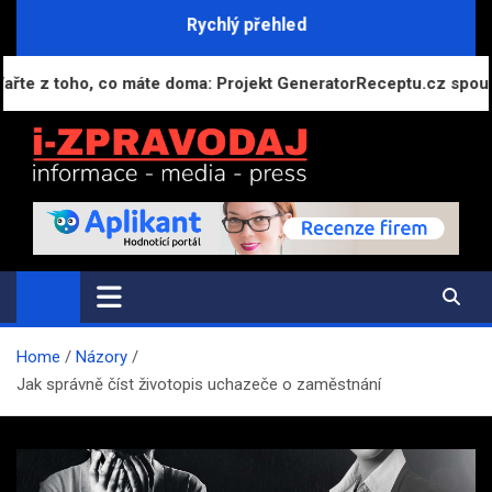
Skip
Rychlý přehled
to
content
z toho, co máte doma: Projekt GeneratorReceptu.cz spouští nej
i-ZPRAVODAJ.CZ
Přehled zpráv, novinek a zajímavostí
Home
Názory
Jak správně číst životopis uchazeče o zaměstnání