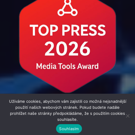
Užíváme cookies, abychom vám zajistili co možná nejsnadnější
použití našich webových stránek. Pokud budete nadále
prohlížet naše stránky předpokládáme, že s použitím cookies
souhlasíte.
© 2016 - 2026 i-Zpravodaj.cz | člen skupiny MediaConnect.cz |
Souhlasím
Všechna práva vyhrazena | Theme by
MantraBrain