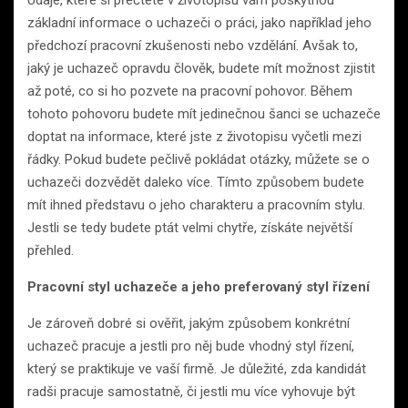
základní informace o uchazeči o práci, jako například jeho
předchozí pracovní zkušenosti nebo vzdělání. Avšak to,
jaký je uchazeč opravdu člověk, budete mít možnost zjistit
až poté, co si ho pozvete na pracovní pohovor. Během
tohoto pohovoru budete mít jedinečnou šanci se uchazeče
doptat na informace, které jste z životopisu vyčetli mezi
řádky. Pokud budete pečlivě pokládat otázky, můžete se o
uchazeči dozvědět daleko více. Tímto způsobem budete
mít ihned představu o jeho charakteru a pracovním stylu.
Jestli se tedy budete ptát velmi chytře, získáte největší
přehled.
Pracovní styl uchazeče a jeho preferovaný styl řízení
Je zároveň dobré si ověřit, jakým způsobem konkrétní
uchazeč pracuje a jestli pro něj bude vhodný styl řízení,
který se praktikuje ve vaší firmě. Je důležité, zda kandidát
radši pracuje samostatně, či jestli mu více vyhovuje být