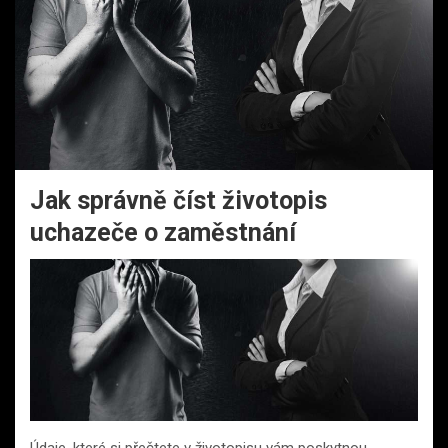
Jak správně číst životopis
uchazeče o zaměstnání
Údaje, které si přečtete v životopisu vám poskytnou