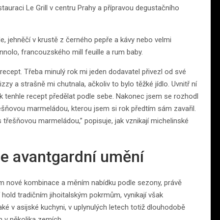
stauraci Le Grill v centru Prahy a přípravou degustačního
, jehněčí v krustě z černého pepře a kávy nebo velmi
annolo, francouzského mill feuille a rum baby.
ý recept. Třeba minulý rok mi jeden dodavatel přivezl od své
zy a strašně mi chutnala, ačkoliv to bylo těžké jídlo. Uvnitř ní
ak tenhle recept předělat podle sebe. Nakonec jsem se rozhodl
řešňovou marmeládou, kterou jsem si rok předtím sám zavařil.
 třešňovou marmeládou,” popisuje, jak vznikají michelinské
 ne avantgardní umění
lím nové kombinace a měním nabídku podle sezony, právě
jí hold tradičním jihoitalským pokrmům, vynikají však
ké v asijské kuchyni, v uplynulých letech totiž dlouhodobě
h v několika zemích.