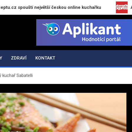
ští největší českou online kuchařku
Automyčka Ex
Y
ZDRAVÍ
KONTAKT
ý kuchař Sabatelli