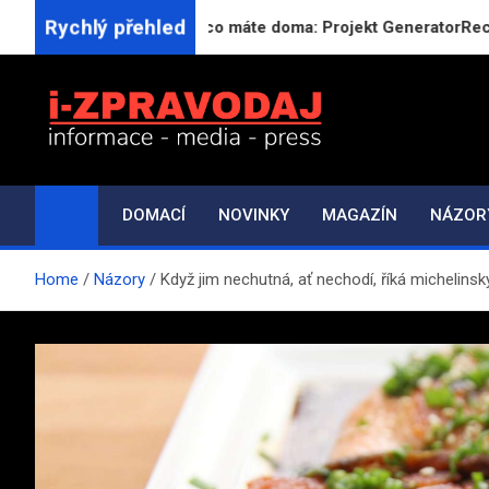
Skip
Rychlý přehled
Vařte z toho, co máte doma: Projekt GeneratorReceptu.cz spou
to
content
i-ZPRAVODAJ.CZ
Přehled zpráv, novinek a zajímavostí
DOMACÍ
NOVINKY
MAGAZÍN
NÁZOR
Home
Názory
Když jim nechutná, ať nechodí, říká michelinsk