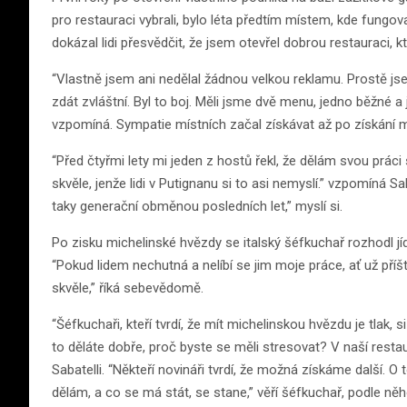
pro restauraci vybrali, bylo léta předtím místem, kde fungov
dokázal lidi přesvědčit, že jsem otevřel dobrou restauraci, 
“Vlastně jsem ani nedělal žádnou velkou reklamu. Prostě jse
zdát zvláštní. Byl to boj. Měli jsme dvě menu, jedno běžné a 
vzpomíná. Sympatie místních začal získávat až po získání m
“Před čtyřmi lety mi jeden z hostů řekl, že dělám svou práci 
skvěle, jenže lidi v Putignanu si to asi nemyslí.” vzpomíná Sab
taky generační obměnou posledních let,” myslí si.
Po zisku michelinské hvězdy se italský šéfkuchař rozhodl jídlo
“Pokud lidem nechutná a nelíbí se jim moje práce, ať už příšt
skvěle,” říká sebevědomě.
“Šéfkuchaři, kteří tvrdí, že mít michelinskou hvězdu je tlak, s
to děláte dobře, proč byste se měli stresovat? V naší restau
Sabatelli. “Někteří novináři tvrdí, že možná získáme další. O
dělám, a co se má stát, se stane,” věří šéfkuchař, podle něh