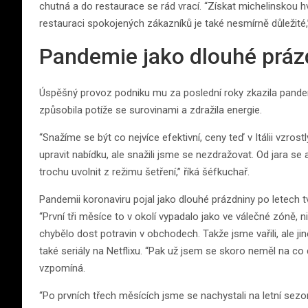
chutná a do restaurace se rád vrací. “Získat michelinskou hv
restauraci spokojených zákazníků je také nesmírně důležité,”
Pandemie jako dlouhé práz
Úspěšný provoz podniku mu za poslední roky zkazila pandemie 
způsobila potíže se surovinami a zdražila energie.
“Snažíme se být co nejvíce efektivní, ceny teď v Itálii vzro
upravit nabídku, ale snažili jsme se nezdražovat. Od jara s
trochu uvolnit z režimu šetření,” říká šéfkuchař.
Pandemii koronaviru pojal jako dlouhé prázdniny po letech t
“První tři měsíce to v okolí vypadalo jako ve válečné zóně,
chybělo dost potravin v obchodech. Takže jsme vařili, ale ji
také seriály na Netflixu. “Pak už jsem se skoro neměl na co 
vzpomíná.
“Po prvních třech měsících jsme se nachystali na letní sezo