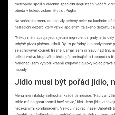
metropole spojil s vařením speciální degustační večeře v re
oběda v holešovickém Bistrot Puglia.
Na večerním menu se objevily pečený celer na kachním sádle
netradiční dezert, který vznikl spojením italského dezertu c
“Někdy mě inspiruje jedna jediná ingredience, jindy je to cel
tchýně pizzu plněnou cibulí. Byl to pořádný kus nadýchané piz
se schovával kousek třešně. Lámal jsem si hlavu nad tím, j
udělat vrstvu křupavého těsta připomínajícího focacciu s t
Nakonec jsem vytvořil krásně křupavý cibulový koláč právě s
nápady.
Jídlo musí být pořád jídlo,
Menu mění italský šéfkuchař každé tři měsíce. “Rád vymýš
tohle mě na gastronomii baví nejvíc,” říká. Jeho jídla vzdáva
nečekanými kombinacemi. Velkou inspiraci našel Sabatelli ta
působil jako šéfkuchař v prestižních hotelových restauracíc