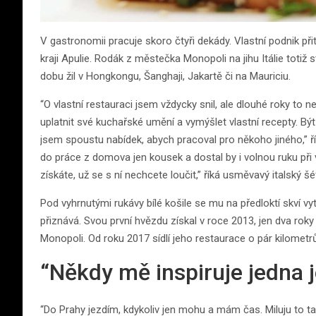
V gastronomii pracuje skoro čtyři dekády. Vlastní podnik při
kraji Apulie. Rodák z městečka Monopoli na jihu Itálie totiž s
dobu žil v Hongkongu, Šanghaji, Jakartě či na Mauriciu.
“O vlastní restauraci jsem vždycky snil, ale dlouhé roky to
uplatnit své kuchařské umění a vymýšlet vlastní recepty. B
jsem spoustu nabídek, abych pracoval pro někoho jiného,” ř
do práce z domova jen kousek a dostal by i volnou ruku při v
získáte, už se s ní nechcete loučit,” říká usměvavý italský š
Pod vyhrnutými rukávy bílé košile se mu na předloktí skví v
přiznává. Svou první hvězdu získal v roce 2013, jen dva roky
Monopoli. Od roku 2017 sídlí jeho restaurace o pár kilometr
“Někdy mě inspiruje jedna 
“Do Prahy jezdím, kdykoliv jen mohu a mám čas. Miluju to t