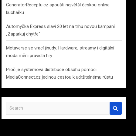
GeneratorReceptu.cz spouští největší českou online
kuchařku
Automyčka Express slaví 20 let na trhu novou kampaní
„Zaparkuj chytře“
Metaverse se vrací jinudy: Hardware, streamy i digitální
móda mění pravidla hry
Proč je systémová distribuce obsahu pomocí
MediaConnect.cz jedinou cestou k udržitelnému růstu
S
e
a
r
c