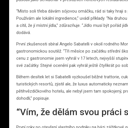
“Místo soli třeba dávám sójovou omáčku, rád si taky hraji s 
Používám ale lokální ingredience,” uvádí příklady. “Na druhou
a cítil, že jí místní jídla,” zdůrazňuje. “Jídlo musí být pořád j
dodává.
První zkušenosti sbíral Angelo Sabatelli v okolí rodného Mon
gastronomickou soutěž. “Tři měsíce po začátku střední škol
cenu z gastronomie jsem vyhrál v 17 letech, nejvyšší stupíne
své začátky. Stejné ocenění pak vyhrál ještě čtyřikrát po so
Během desítek let si Sabatelli vyzkoušel běžné trattorie, cu
turistických resortů, zjistil ale, že luxus automaticky neznam
pětihvězdičkového hotelu, ale nebyl jsem tam spokojený, pr
dohodli,” popisuje.
“Vím, že dělám svou práci 
První roky po otevření vlastního podniku na bázi zážitkové g