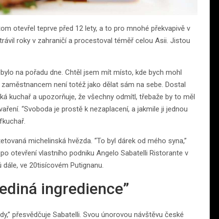
tom otevřel teprve před 12 lety, a to pro mnohé překvapivě v
trávil roky v zahraničí a procestoval téměř celou Asii. Jistou
 nebylo na pořadu dne. Chtěl jsem mít místo, kde bych mohl
ýt zaměstnancem není totéž jako dělat sám na sebe. Dostal
íká kuchař a upozorňuje, že všechny odmítl, třebaže by to měl
aření. “Svoboda je prostě k nezaplacení, a jakmile ji jednou
éfkuchař.
ytetovaná michelinská hvězda. “To byl dárek od mého syna,”
 po otevření vlastního podniku Angelo Sabatelli Ristorante v
ů dále, ve 20tisícovém Putignanu.
jediná ingredience”
ady,” přesvědčuje Sabatelli. Svou únorovou návštěvu české