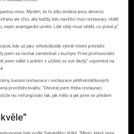
pastou miso. Myslím, že to jídlu dodává jinou dimenzi.
 stranu ale chci, aby každý, kdo navštíví mou restauraci, věděl
ídlo, nejen avantgardní umění. Lidé vždy musí vědět, co právě jí,”
opoli, kde už jako středoškolák vyhrál místní prestižní
y jsem se nechal zaměstnat v kuchyni. První profesionální
k jsem sdílel s jedním z učitelů ze své školy,” vzpomíná na
bě.
krárny, luxusní restaurace i restaurace pětihvězdičkových
ená prvotřídní kvalitu. “Otevíral jsem třeba restauraci
otože nic nefungovalo tak, jak mělo a jak jsme se předem
skvěle”
astronomie byly podle Sabatelliho těžké. “Místo, které jsme