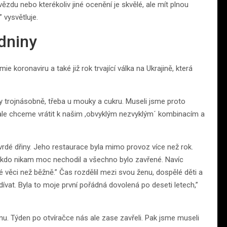
ězdu nebo kterékoliv jiné ocenění je skvělé, ale mít plnou
 vysvětluje.
dniny
koronaviru a také již rok trvající válka na Ukrajině, která
stly trojnásobně, třeba u mouky a cukru. Museli jsme proto
e ale chceme vrátit k našim ,obvyklým nezvyklým´ kombinacím a
vrdé dřiny. Jeho restaurace byla mimo provoz více než rok.
 nikdo nikam moc nechodil a všechno bylo zavřené. Navíc
né věci než běžně.” Čas rozdělil mezi svou ženu, dospělé děti a
dívat. Byla to moje první pořádná dovolená po deseti letech,”
nu. Týden po otvíračce nás ale zase zavřeli. Pak jsme museli