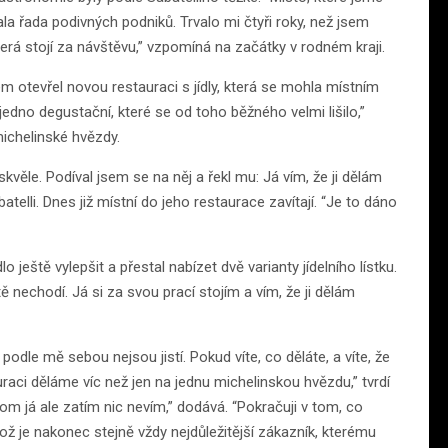
ala řada podivných podniků. Trvalo mi čtyři roky, než jsem
která stojí za návštěvu,” vzpomíná na začátky v rodném kraji.
m otevřel novou restauraci s jídly, která se mohla místním
jedno degustační, které se od toho běžného velmi lišilo,”
ichelinské hvězdy.
skvěle. Podíval jsem se na něj a řekl mu: Já vím, že ji dělám
atelli. Dnes již místní do jeho restaurace zavítají. “Je to dáno
 ještě vylepšit a přestal nabízet dvě varianty jídelního lístku.
ě nechodí. Já si za svou prací stojím a vím, že ji dělám
i podle mě sebou nejsou jistí. Pokud víte, co děláte, a víte, že
raci děláme víc než jen na jednu michelinskou hvězdu,” tvrdí
 tom já ale zatím nic nevím,” dodává. “Pokračuji v tom, co
ož je nakonec stejně vždy nejdůležitější zákazník, kterému