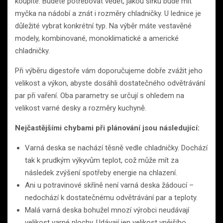
koupíte. Budete potřebovat vědět, jakou šířku bude mít
myčka na nádobí a znát i rozměry chladničky. U lednice je
důležité vybrat konkrétní typ. Na výběr máte vestavěné
modely, kombinované, monoklimatické a americké
chladničky.
Při výběru digestoře vám doporučujeme dobře zvážit jeho
velikost a výkon, abyste dosáhli dostatečného odvětrávání
par při vaření. Oba parametry se určují s ohledem na
velikost varné desky a rozměry kuchyně.
Nejčastějšími chybami při plánování jsou následující:
Varná deska se nachází těsně vedle chladničky. Dochází
tak k prudkým výkyvům teplot, což může mít za
následek zvýšení spotřeby energie na chlazení.
Ani u potravinové skříně není varná deska žádoucí –
nedochází k dostatečnému odvětrávání par a teploty.
Malá varná deska bohužel mnozí výrobci neudávají
velikost varné plochy. Udávají jen velikost vnějšího