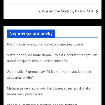
příspěvek
Zisk americké Moderny klesl o 70 %
Nejnovější příspěvky
Psychologie obalu, proč zákazníci nakupují očima.
Vařte z toho, co máte doma: Projekt GeneratorReceptu.cz
spouští největší českou online kuchařku
Automyčka Express slaví 20 let na trhu novou kampaní
„Zaparkuj chytře“
Metaverse se vrací jinudy: Hardware, streamy i digitální
móda mění pravidla hry
Proč je systémová distribuce obsahu pomocí