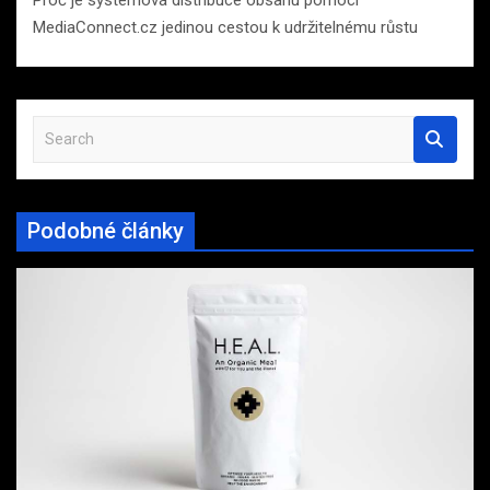
MediaConnect.cz jedinou cestou k udržitelnému růstu
S
e
a
r
Podobné články
c
h