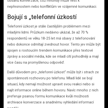
obsahu konverzace, což mnohdy může vést k
nepřesnostem nebo konfliktům ve vzájemné komunikaci.
Bojují s „telefonní úzkostí
Telefonní úzkost je stále častějším problémem mezi
mladými lidmi. Průzkum nedávno ukázal, že až 70 %
respondentů ve věku 18-25 let má obavy z telefonování
nebo dokonce odmítají zvednout hovor. Tento jev může být
spojen s rostoucím trendem komunikace přes textové
zprávy a sociální média, kde se mladí cítí pohodlněji a mají
více času na promyšlenou odpověď.
Další důvodem pro „telefonní úzkost“ může být i strach ze
spontánnosti rozhovoru po telefonu. Mladí lidé se bojí
situací, kdy nemají možnost upravit svou reakci nebo si
najít informace online během hovoru. Navíc mnoho z nich
preferuje psanou formu komunikace kvůli možnosti
archivace konverzace a snadnému vyhledání informací