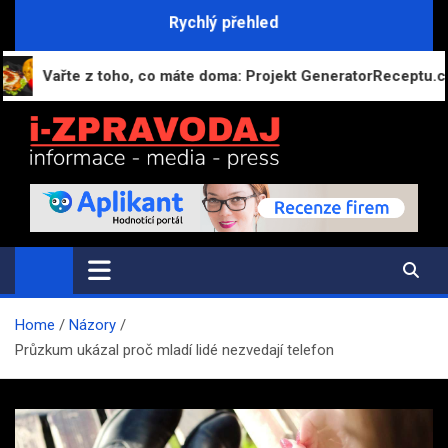
Skip
Rychlý přehled
to
content
ařte z toho, co máte doma: Projekt GeneratorReceptu.cz spoušt
i-ZPRAVODAJ.CZ
Přehled zpráv, novinek a zajímavostí
Home
Názory
Průzkum ukázal proč mladí lidé nezvedají telefon