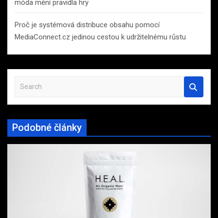
móda mění pravidla hry
Proč je systémová distribuce obsahu pomocí
MediaConnect.cz jedinou cestou k udržitelnému růstu
S
e
a
r
Podobné články
c
h