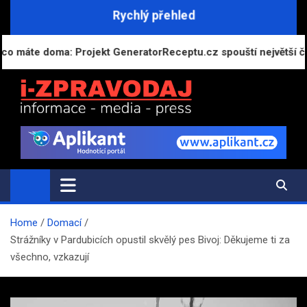
Skip
Rychlý přehled
to
content
te doma: Projekt GeneratorReceptu.cz spouští největší českou
i-ZPRAVODAJ.CZ
Přehled zpráv, novinek a zajímavostí
Home
Domací
Strážníky v Pardubicích opustil skvělý pes Bivoj: Děkujeme ti za
všechno, vzkazují