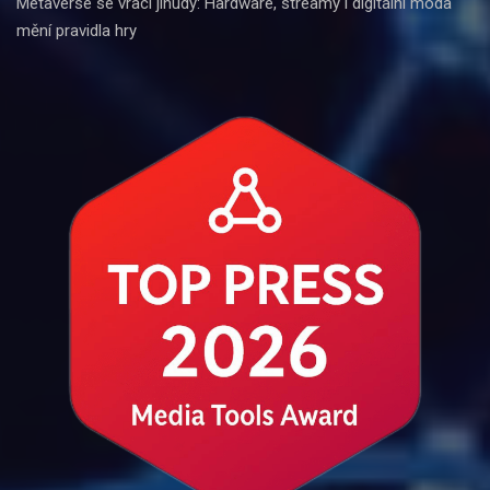
Metaverse se vrací jinudy: Hardware, streamy i digitální móda
mění pravidla hry