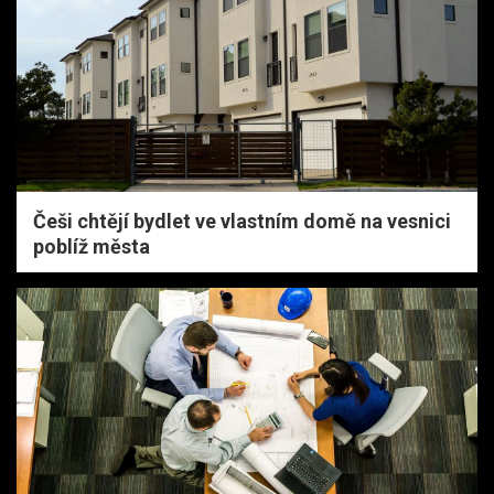
Češi chtějí bydlet ve vlastním domě na vesnici
poblíž města