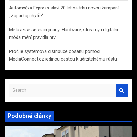
Automyčka Express slaví 20 let na trhu novou kampaní
„Zaparkuj chytře“
Metaverse se vrací jinudy: Hardware, streamy i digitální
móda mění pravidla hry
Proč je systémová distribuce obsahu pomocí
MediaConnect.cz jedinou cestou k udržitelnému růstu
S
e
a
r
Podobné články
c
h