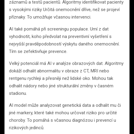
záznamů a testů pacientů. Algoritmy identifikovat pacienty
s vysokými riziky Určitá onemocnění dříve, než se projeví
příznaky. To umožňuje včasnou intervenci.
AI také pomáhá při screeningu populace. Umí z dat
vyhodnotit, koho předvolat na preventivní vyšetření s
nejvyšší pravděpodobností výskytu daného onemocnění.
Tím se zefektivňuje prevence.
Velký potenciál má AI v analýze obrazových dat. Algoritmy
dokáží odhalit abnormalitu v obraze z CT, MRI nebo
rentgenu rychleji a přesněji než lidské oko. Mohou tak
odhalit nádory nebo jiné strukturální změny v časném
stadionu.
AI model může analyzovat genetická data a odhalit mu či
jiné markery, které také mohou určovat riziko pro určité
choroby. To pomáhá s včasnou diagnózou i prevencí u
rizikových jedinců.