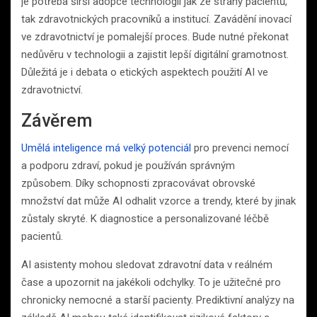
je potřeba širší adopce technologií jak ze strany pacientů,
tak zdravotnických pracovníků a institucí. Zavádění inovací
ve zdravotnictví je pomalejší proces. Bude nutné překonat
nedůvěru v technologii a zajistit lepší digitální gramotnost.
Důležitá je i debata o etických aspektech použití AI ve
zdravotnictví.
Závěrem
Umělá inteligence má velký potenciál
pro prevenci nemocí
a podporu zdraví, pokud je používán správným
způsobem. Díky schopnosti zpracovávat obrovské
množství dat může AI odhalit vzorce a trendy, které by jinak
zůstaly skryté. K diagnostice a personalizované léčbě
pacientů.
AI asistenty mohou sledovat zdravotní data v reálném
čase a upozornit na jakékoli odchylky. To je užitečné pro
chronicky nemocné a starší pacienty. Prediktivní analýzy na