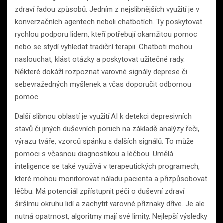
zdraví řadou způsobů. Jedním z nejslibnějších využití je v
konverzačních agentech neboli chatbotích. Ty poskytovat
rychlou podporu lidem, kteří potřebují okamžitou pomoc
nebo se stydí vyhledat tradiční terapii. Chatboti mohou
naslouchat, klást otázky a poskytovat užitečné rady.
Některé dokáží rozpoznat varovné signály deprese či
sebevražedných myšlenek a včas doporučit odbornou
pomoc.
Další slibnou oblastí je využití AI k detekci depresivních
stavů či jiných duševních poruch na základě analýzy řeči,
výrazu tváře, vzorců spánku a dalších signálů. To může
pomoci s včasnou diagnostikou a léčbou. Umělá
inteligence se také využívá v terapeutických programech,
které mohou monitorovat náladu pacienta a přizpůsobovat
léčbu. Má potenciál zpřístupnit péči o duševní zdraví
širšímu okruhu lidí a zachytit varovné příznaky dříve. Je ale
nutná opatrnost, algoritmy mají své limity. Nejlepší výsledky