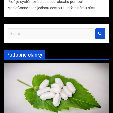
Proč je systémová distribuce obsahu pomocí
MediaConnect.cz jedinou cestou k udržitelnému růstu
S
e
a
r
Podobné články
c
h