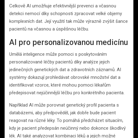
Celkově AI umožňuje efektivnější prevenci a včasnou
detekci nemocí díky schopnosti zpracovat velké objemy
komplexních dat. Její využití tak může výrazně zvýšit šance
pacientů na včasnou a úspěšnou léčbu.
AI pro personalizovanou medicínu
Umělá inteligence může pomoci s poskytováním
personalizované léčby pacientů díky analýze jejich
jedinečných genetických dat a zdravotních záznamů. AI
systémy dokazují prohledávat obrovské množství dat a
identifikovat vzorce, které mohou pomoci lékařům
předepisovat nejúčinnější léčbu pro konkrétního pacienta.
Například AI může porovnat genetický profil pacienta s
databázemi, aby předpověděl, jak dobře bude pacient
reagovat na různé léky. To pomáhá předcházet situacím,
kdy je pacient předepsán neúčinný nebo dokonce škodlivý
lék. AI také analyzovat kombinaci léků a jejich možné