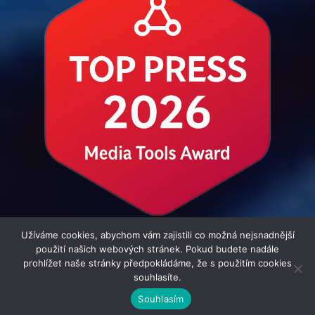
Užíváme cookies, abychom vám zajistili co možná nejsnadnější
použití našich webových stránek. Pokud budete nadále
prohlížet naše stránky předpokládáme, že s použitím cookies
souhlasíte.
© 2016 - 2026 i-Zpravodaj.cz | člen skupiny MediaConnect.cz |
Souhlasím
Všechna práva vyhrazena | Theme by
MantraBrain