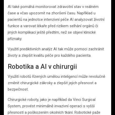
AI také pomáhá monitorovat zdravotní stav v reálném
čase a včas upozornit na zhoršení času. Například u
pacientů na jednotce intenzivní péče AI analyzovat životní
funkce a varovat lékaře před rizikem selhání orgánů či
jiných komplikací ještě předtím, než se objeví klinické
příznaky.
Využití prediktivních analýz AI tak může pomoci zachránit
životy a zlepšit kvalitu péče pro každého pacienta.
Robotika a AI v chirurgii
Využití robotů řízených umělou inteligencí může revolučně
změnit chirurgické zákroky a zlepšit jejich přesnost a
bezpečnost.
Chirurgické roboty, jako je například da Vinci Surgical
System, provést minimálně invazivní operaci s vyšší
přesností a poškozením okolních tkání. Robotické paže