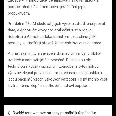
základě AI mohou také identifikovat rizikové faktory a
pomoci předcházet nemocem ještě před jejich
propuknutím.
Pro děti může AI sledovat jejich vývoj a zdraví, analyzovat
data, a doporučit kroky pro optimální růst a rozvoj.
Robotika a AI mohou také transformovat chirurgické
postupy a umožňují přesnější a méně invazivní operace.
AI má i své limity a zavádění do medicíny musí probíhat
uvážlivě a samozřejmě bezpečně. Pokud jsou ale
technologie využity správným způsobem, tyto mohou
výrazně zlepšit prevenci nemocí, včasnou diagnostiku a
léčbu pacientů všech věkových kategorií. To by mohlo vést
k výraznému zlepšení celkového zdraví populace.
Navigace
Rychlý test webové stránky pomáhá k úspěchům