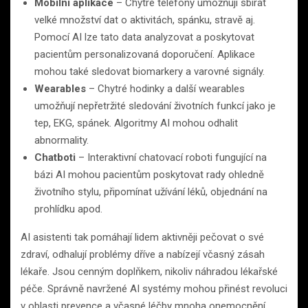
Mobilní aplikace
– Chytré telefony umožňují sbírat
velké množství dat o aktivitách, spánku, stravě aj.
Pomocí AI lze tato data analyzovat a poskytovat
pacientům personalizovaná doporučení. Aplikace
mohou také sledovat biomarkery a varovné signály.
Wearables
– Chytré hodinky a další wearables
umožňují nepřetržité sledování životních funkcí jako je
tep, EKG, spánek. Algoritmy AI mohou odhalit
abnormality.
Chatboti
– Interaktivní chatovací roboti fungující na
bázi AI mohou pacientům poskytovat rady ohledně
životního stylu, připomínat užívání léků, objednání na
prohlídku apod.
AI asistenti tak pomáhají lidem aktivněji pečovat o své
zdraví, odhalují problémy dříve a nabízejí včasný zásah
lékaře. Jsou cenným doplňkem, nikoliv náhradou lékařské
péče. Správně navržené AI systémy mohou přinést revoluci
v oblasti prevence a včasné léčby mnoha onemocnění.