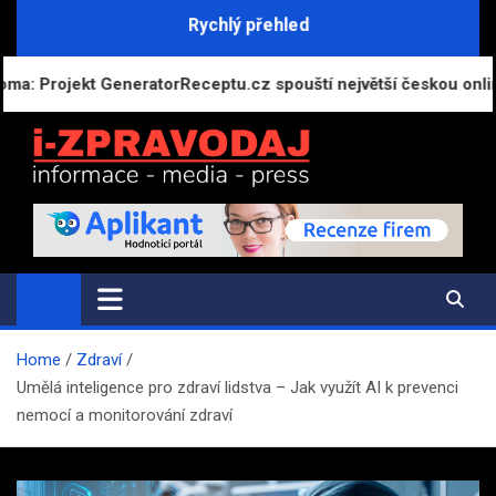
Skip
Rychlý přehled
to
content
t GeneratorReceptu.cz spouští největší českou online kuchařku
i-ZPRAVODAJ.CZ
Přehled zpráv, novinek a zajímavostí
Home
Zdraví
Umělá inteligence pro zdraví lidstva – Jak využít AI k prevenci
nemocí a monitorování zdraví