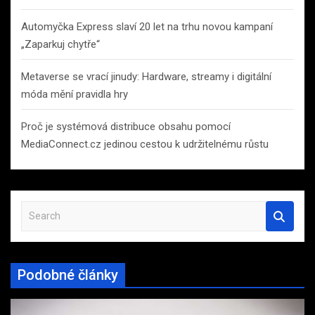
Automyčka Express slaví 20 let na trhu novou kampaní
„Zaparkuj chytře“
Metaverse se vrací jinudy: Hardware, streamy i digitální
móda mění pravidla hry
Proč je systémová distribuce obsahu pomocí
MediaConnect.cz jedinou cestou k udržitelnému růstu
S
e
a
r
Podobné články
c
h