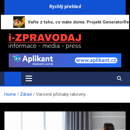
Skip
Rychlý přehled
to
content
Vařte z toho, co máte doma: Projekt GeneratorReceptu.c
i-ZPRAVODAJ.CZ
Přehled zpráv, novinek a zajímavostí
Home
Zdraví
Varovné příznaky rakoviny