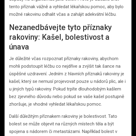
tento příznak vážně a vyhledat lékařskou pomoc, aby bylo
možné rakovinu odhalit včas a zahájit adekvátní léčbu.
Nezanedbávejte tyto příznaky
rakoviny: Kašel, bolestivost a
únava
Je důležité včas rozpoznat příznaky rakoviny, abychom
mohli podstoupit léčbu co nejdříve a zvýšit tak šance na
úspěšné uzdravení. Jedním z hlavních příznaků rakoviny je
kašel, který se nemusí projevovat pouze u nádorů plic, ale i
u jiných typů rakoviny. Pokud trpíte dlouhodobým kašlem
bez zjevného důvodu nebo pokud se vaše kašel postupně
zhoršuje, je vhodné vyhledat lékařskou pomoc.
Další důležitým příznakem rakoviny je bolestivost. Tato
bolest se může objevit na různých místech těla a být
spojena s nádorem či metastázami. Například bolest v