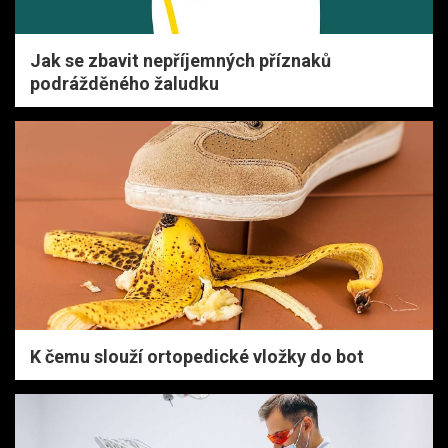
Jak se zbavit nepříjemných příznaků
podrážděného žaludku
K čemu slouží ortopedické vložky do bot