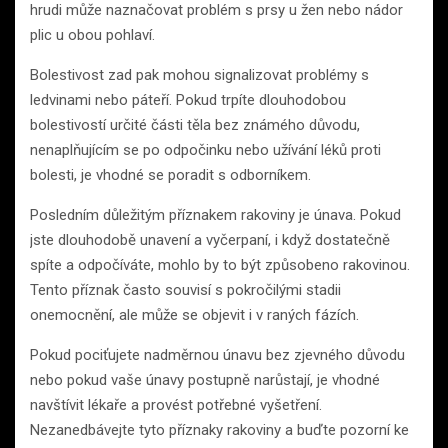
hrudi může naznačovat problém s prsy u žen nebo nádor
plic u obou pohlaví.
Bolestivost zad pak mohou signalizovat problémy s
ledvinami nebo páteří. Pokud trpíte dlouhodobou
bolestivostí určité části těla bez známého důvodu,
nenaplňujícím se po odpočinku nebo užívání léků proti
bolesti, je vhodné se poradit s odborníkem.
Posledním důležitým příznakem rakoviny je únava. Pokud
jste dlouhodobě unavení a vyčerpaní, i když dostatečně
spíte a odpočíváte, mohlo by to být způsobeno rakovinou.
Tento příznak často souvisí s pokročilými stadii
onemocnění, ale může se objevit i v raných fázích.
Pokud pociťujete nadměrnou únavu bez zjevného důvodu
nebo pokud vaše únavy postupně narůstají, je vhodné
navštívit lékaře a provést potřebné vyšetření.
Nezanedbávejte tyto příznaky rakoviny a buďte pozorní ke