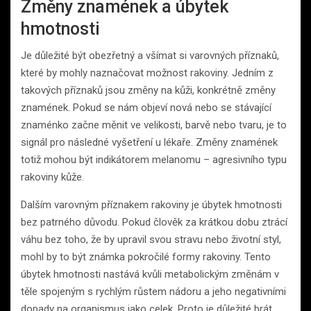
Změny znamének a úbytek
hmotnosti
Je důležité být obezřetný a všímat si varovných příznaků,
které by mohly naznačovat možnost rakoviny. Jedním z
takových příznaků jsou změny na kůži, konkrétně změny
znamének. Pokud se nám objeví nová nebo se stávající
znaménko začne měnit ve velikosti, barvě nebo tvaru, je to
signál pro následné vyšetření u lékaře. Změny znamének
totiž mohou být indikátorem melanomu – agresivního typu
rakoviny kůže.
Dalším varovným příznakem rakoviny je úbytek hmotnosti
bez patrného důvodu. Pokud člověk za krátkou dobu ztrácí
váhu bez toho, že by upravil svou stravu nebo životní styl,
mohl by to být známka pokročilé formy rakoviny. Tento
úbytek hmotnosti nastává kvůli metabolickým změnám v
těle spojeným s rychlým růstem nádoru a jeho negativními
dopady na organismus jako celek. Proto je důležité brát