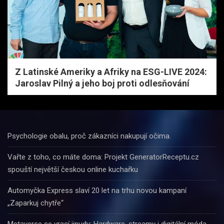
Z Latinské Ameriky a Afriky na ESG-LIVE 2024:
Jaroslav Pilný a jeho boj proti odlesňování
Psychologie obalu, proč zákazníci nakupují očima.
Vařte z toho, co máte doma: Projekt GeneratorReceptu.cz
spouští největší českou online kuchařku
Automyčka Express slaví 20 let na trhu novou kampaní
„Zaparkuj chytře“
Metaverse se vrací jinudy: Hardware, streamy i digitální móda