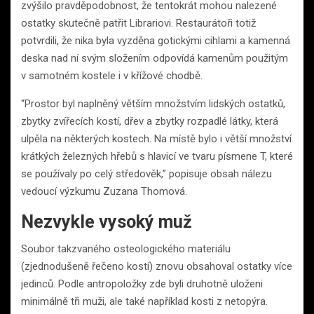
zvýšilo pravděpodobnost, že tentokrát mohou nalezené
ostatky skutečně patřit Librariovi. Restaurátoři totiž
potvrdili, že nika byla vyzděna gotickými cihlami a kamenná
deska nad ní svým složením odpovídá kamenům použitým
v samotném kostele i v křížové chodbě.
“Prostor byl naplněný větším množstvím lidských ostatků,
zbytky zvířecích kostí, dřev a zbytky rozpadlé látky, která
ulpěla na některých kostech. Na místě bylo i větší množství
krátkých železných hřebů s hlavicí ve tvaru písmene T, které
se používaly po celý středověk,” popisuje obsah nálezu
vedoucí výzkumu Zuzana Thomová.
Nezvykle vysoký muž
Soubor takzvaného osteologického materiálu
(zjednodušeně řečeno kostí) znovu obsahoval ostatky více
jedinců. Podle antropoložky zde byli druhotně uloženi
minimálně tři muži, ale také například kosti z netopýra.