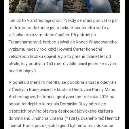
Tak už to v archeologii chodí. Někdy se stačí podívat o pár
metrů, nebo dokonce jen o několik centimetrů vedle a
z fiaska se rázem stane úspěch. Při pátrání po
Tutanchamonově hrobce zbýval do konce financovaného
výzkumu necelý rok, když Howard Carter konečně
velkolepou hrobku objevil. Bylo to přesně dvacet let od
chvíle, kdy pouhých 150 metrů vedle učinil jeden ze svých
prvních objevů.
V poněkud menším měřítku se podobná situace odehrála
v Českých Budějovicích v kostele Obětování Panny Marie.
Archeologové, historici a geofyzici tam od roku 2018 na
popud tehdejšího kardinála Dominika Duky pátrali po
ostatcích prvního převora českobudějovického kláštera
dominikánů Jindřicha Libraria (†1281), zvaného též Heinrich
Liberal. Podle pozdějších legend byl tento muž dokonce