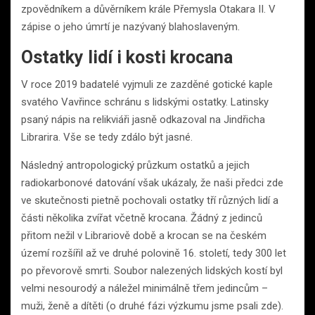
zpovědníkem a důvěrníkem krále Přemysla Otakara II. V
zápise o jeho úmrtí je nazývaný blahoslaveným.
Ostatky lidí i kosti krocana
V roce 2019 badatelé vyjmuli ze zazděné gotické kaple
svatého Vavřince schránu s lidskými ostatky. Latinsky
psaný nápis na relikviáři jasně odkazoval na Jindřicha
Librarira. Vše se tedy zdálo být jasné.
Následný antropologický průzkum ostatků a jejich
radiokarbonové datování však ukázaly, že naši předci zde
ve skutečnosti pietně pochovali ostatky tří různých lidí a
části několika zvířat včetně krocana. Žádný z jedinců
přitom nežil v Librariově době a krocan se na českém
území rozšířil až ve druhé polovině 16. století, tedy 300 let
po převorově smrti. Soubor nalezených lidských kostí byl
velmi nesourodý a náležel minimálně třem jedincům –
muži, ženě a dítěti (o druhé fázi výzkumu jsme psali zde).