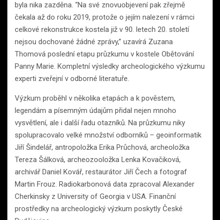
byla nika zazděna. “Na své znovuobjevení pak zřejmě
čekala až do roku 2019, protože o jejím nalezení v rámci
celkové rekonstrukce kostela již v 90. letech 20. století
nejsou dochované žádné zprávy,” uzavírá Zuzana
Thomová poslední etapu průzkumu v kostele Obětování
Panny Marie. Kompletní výsledky archeologického výzkumu
experti zveřejní v odborné literatuře.
Výzkum proběhl v několika etapách a k pověstem,
legendám a písemným údajům přidal nejen mnoho
vysvětlení, ale i další řadu otazníků. Na průzkumu niky
spolupracovalo velké množství odborníků – geoinformatik
Jiří Šindelář, antropoložka Erika Průchová, archeoložka
Tereza Šálková, archeozooložka Lenka Kovačiková,
archivář Daniel Kovář, restaurátor Jiří Čech a fotograf
Martin Frouz. Radiokarbonová data zpracoval Alexander
Cherkinsky z University of Georgia v USA. Finanční
prostředky na archeologický výzkum poskytly České