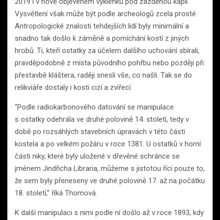
2019 i v nově objeveném výklenku pod zazděnou kaplí.
Vysvětlení však může být podle archeologů zcela prosté.
Antropologické znalosti tehdejších lidí byly minimální a
snadno tak došlo k záměně a pomíchání kostí z jiných
hrobů. Ti, kteří ostatky za účelem dalšího uchování sbírali,
pravděpodobně z místa původního pohřbu nebo později při
přestavbě kláštera, raději snesli vše, co našli. Tak se do
relikviáře dostaly i kosti cizí a zvířecí.
“Podle radiokarbonového datování se manipulace
s ostatky odehrála ve druhé polovině 14. století, tedy v
době po rozsáhlých stavebních úpravách v této části
kostela a po velkém požáru v roce 1381. U ostatků v horní
části niky, které byly uložené v dřevěné schránce se
jménem Jindřicha Libraria, můžeme s jistotou říci pouze to,
že sem byly přeneseny ve druhé polovině 17. až na počátku
18. století,” říká Thomová.
K další manipulaci s nimi podle ní došlo až v roce 1893, kdy