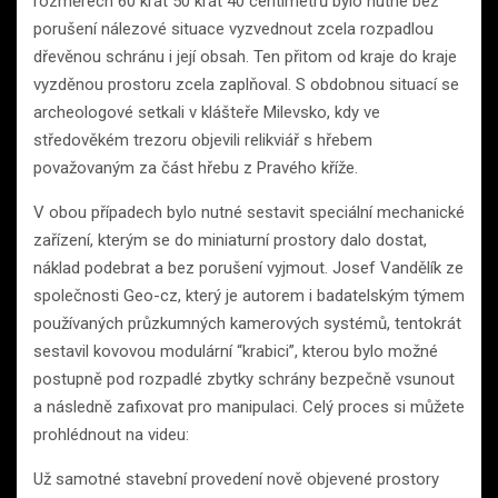
rozměrech 60 krát 50 krát 40 centimetrů bylo nutné bez
porušení nálezové situace vyzvednout zcela rozpadlou
dřevěnou schránu i její obsah. Ten přitom od kraje do kraje
vyzděnou prostoru zcela zaplňoval. S obdobnou situací se
archeologové setkali v klášteře Milevsko, kdy ve
středověkém trezoru objevili relikviář s hřebem
považovaným za část hřebu z Pravého kříže.
V obou případech bylo nutné sestavit speciální mechanické
zařízení, kterým se do miniaturní prostory dalo dostat,
náklad podebrat a bez porušení vyjmout. Josef Vandělík ze
společnosti Geo-cz, který je autorem i badatelským týmem
používaných průzkumných kamerových systémů, tentokrát
sestavil kovovou modulární “krabici”, kterou bylo možné
postupně pod rozpadlé zbytky schrány bezpečně vsunout
a následně zafixovat pro manipulaci. Celý proces si můžete
prohlédnout na videu:
Už samotné stavební provedení nově objevené prostory