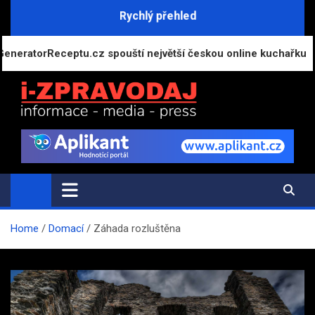
Skip
Rychlý přehled
to
content
Receptu.cz spouští největší českou online kuchařku
i-ZPRAVODAJ.CZ
Přehled zpráv, novinek a zajímavostí
Home
Domací
Záhada rozluštěna