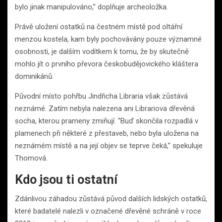
bylo jinak manipulováno,” doplňuje archeoložka.
Právě uložení ostatků na čestném místě pod oltářní
menzou kostela, kam byly pochovávány pouze významné
osobnosti, je dalším vodítkem k tomu, že by skutečně
mohlo jít o prvního převora českobudějovického kláštera
dominikánů.
Původní místo pohřbu Jindřicha Libraria však zůstává
neznámé. Zatím nebyla nalezena ani Librariova dřevěná
socha, kterou prameny zmiňují. “Buď skončila rozpadlá v
plamenech při některé z přestaveb, nebo byla uložena na
neznámém místě a na její objev se teprve čeká,” spekuluje
Thomová.
Kdo jsou ti ostatní
Zdánlivou záhadou zůstává původ dalších lidských ostatků,
které badatelé nalezli v označené dřevěné schráně v roce