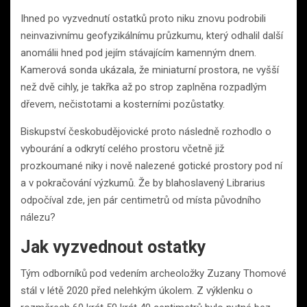
Ihned po vyzvednutí ostatků proto niku znovu podrobili
neinvazivnímu geofyzikálnímu průzkumu, který odhalil další
anomálii hned pod jejím stávajícím kamenným dnem.
Kamerová sonda ukázala, že miniaturní prostora, ne vyšší
než dvě cihly, je takřka až po strop zaplněna rozpadlým
dřevem, nečistotami a kosterními pozůstatky.
Biskupství českobudějovické proto následně rozhodlo o
vybourání a odkrytí celého prostoru včetně již
prozkoumané niky i nově nalezené gotické prostory pod ní
a v pokračování výzkumů. Že by blahoslavený Librarius
odpočíval zde, jen pár centimetrů od místa původního
nálezu?
Jak vyzvednout ostatky
Tým odborníků pod vedením archeoložky Zuzany Thomové
stál v létě 2020 před nelehkým úkolem. Z výklenku o