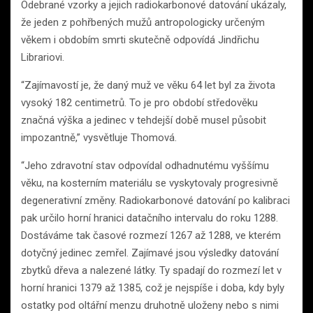
Odebrané vzorky a jejich radiokarbonové datování ukázaly,
že jeden z pohřbených mužů antropologicky určeným
věkem i obdobím smrti skutečně odpovídá Jindřichu
Librariovi.
“Zajímavostí je, že daný muž ve věku 64 let byl za života
vysoký 182 centimetrů. To je pro období středověku
značná výška a jedinec v tehdejší době musel působit
impozantně,” vysvětluje Thomová.
“Jeho zdravotní stav odpovídal odhadnutému vyššímu
věku, na kosterním materiálu se vyskytovaly progresivně
degenerativní změny. Radiokarbonové datování po kalibraci
pak určilo horní hranici datačního intervalu do roku 1288.
Dostáváme tak časové rozmezí 1267 až 1288, ve kterém
dotyčný jedinec zemřel. Zajímavé jsou výsledky datování
zbytků dřeva a nalezené látky. Ty spadají do rozmezí let v
horní hranici 1379 až 1385, což je nejspíše i doba, kdy byly
ostatky pod oltářní menzu druhotně uloženy nebo s nimi