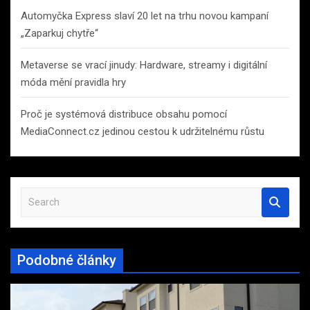
Automyčka Express slaví 20 let na trhu novou kampaní
„Zaparkuj chytře“
Metaverse se vrací jinudy: Hardware, streamy i digitální
móda mění pravidla hry
Proč je systémová distribuce obsahu pomocí
MediaConnect.cz jedinou cestou k udržitelnému růstu
S
e
a
r
Podobné články
c
h