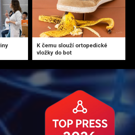
iny
K čemu slouží ortopedické
vložky do bot