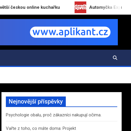
kou online kuchařku
Automyčka Express slaví 20 l
Nejnovější příspěvky
Psychologie obalu, proč zákazníci nakupují očima.
Vařte z toho, co máte doma: Projekt