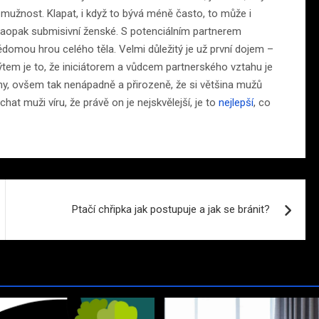
 mužnost. Klapat, i když to bývá méně často, to může i
aopak submisivní ženské. S potenciálním partnerem
omou hrou celého těla. Velmi důležitý je už první dojem –
ýtem je to, že iniciátorem a vůdcem partnerského vztahu je
 ženy, ovšem tak nenápadně a přirozeně, že si většina mužů
hat muži víru, že právě on je nejskvělejší, je to
nejlepší
, co
Ptačí chřipka jak postupuje a jak se bránit?