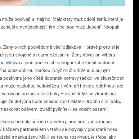
na muže podívají, a mají ho. Málokterý muž odolá ženě, která je
ozenější a nenápadnější, tím více jsou muži „lapeni“. Naopak
iné. Ženy o nich podvědomě vědí odjakživa – právě proto si je
teré jsou spojené s rozmnožováním. Ženy dávají při výběru
kou
výbavu
a jsou podle nich schopni zabezpečit budoucí
otyčná bude dobrou matkou. Když muž vidí ženu s bujným
oskytne jeho dítěti dostatek potravy (ačkoli ve skutečnosti
se na muže nezlobte, nedokážou-li vám při hovoru odtrhnout oči
y tvarované pozadí a širší boky – zvlášť když se zkombinují
je, že dotyčná bude snadno rodit. Máte-li trochu širší boky,
amaskovat oděvem, zvlášť pyšníte-li se vosím pasem.
Někomu ho dala příroda do vínku plnou hrst, jiní si musejí
í. V každém partnerském vztahu se skrývají v podstatě hned
ká stránka ženy. Má-li se touha rozvinout, je třeba, aby