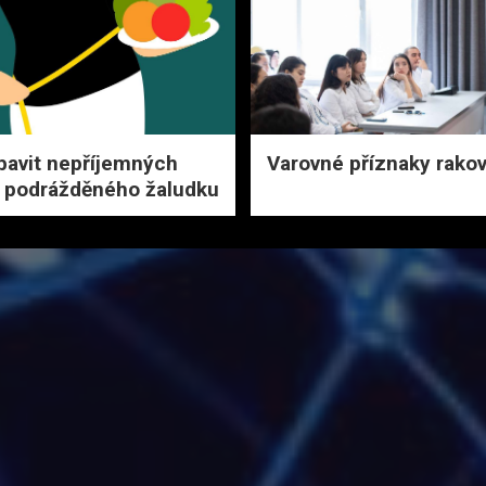
bavit nepříjemných
Varovné příznaky rakov
 podrážděného žaludku