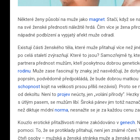
Některé ženy působí na muže jako
magnet
. Stačí, když se 
na své ženské přednosti náležitě hrdá. Čím více je žena přir
nápadné podbízení a vypjatý afekt muže odradí.
Existují části ženského těla, které muže přitahují více než j
po celá staletí zvýrazňují. Které to jsou? Samozřejmě ty, k
partnera přednost mužům, kteří poskytnou dobrou genetic
rodinu
. Muže zase fascinují ty znaky, jež nasvědčují, že d
poprsím, podvědomě předpokládá, že bude dobrou matkou a p
schopnost
kojit na velikosti prsou příliš nezávisí). Proto 
od dekoltu. Není to
projev
neúcty, jen „volání přírody“. Hezk
s útlým pasem, se mužům líbí. Široká pánev jim totiž naznaču
než diktuje módní
norma
, nesnažte se je za každou cenu z
Kouzlo erotické přitažlivosti máme zakódováno v
genech
. 
pomoci. To, že se protiklady přitahují, není jen známé rčen
čtyři osoby – mužská a ženská stránka muže a ženská a mužs