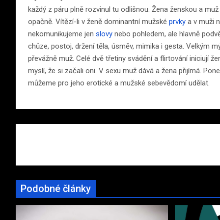
každý z páru plně rozvinul tu odlišnou. Žena ženskou a muž
opačně. Vítězí-li v ženě dominantní mužské
prvky
a v muži n
nekomunikujeme jen
slovy
nebo pohledem, ale hlavně podvěd
chůze, postoj, držení těla, úsměv, mimika i gesta. Velkým m
převážně muž. Celé dvě třetiny svádění a flirtování iniciují
myslí, že si začali oni. V sexu muž dává a žena přijímá. Ponec
můžeme pro jeho erotické a mužské sebevědomí udělat.
Navigace
pro
příspěvek
Podobné články