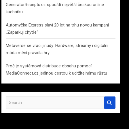
GeneratorReceptu.cz spouští největší českou online
kuchařku
Automyčka Express slaví 20 let na trhu novou kampaní
„Zaparkuj chytře“
Metaverse se vrací jinudy: Hardware, streamy i digitální
móda mění pravidla hry
Proč je systémová distribuce obsahu pomocí
MediaConnect.cz jedinou cestou k udržitelnému růstu
S
e
a
r
c