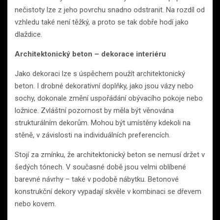
nečistoty lze z jeho povrchu snadno odstranit. Na rozdíl od
vzhledu také není těžký, a proto se tak dobře hodí jako
dlaždice.
Architektonický beton – dekorace interiéru
Jako dekoraci lze s úspěchem použít architektonický
beton. I drobné dekorativní doplňky, jako jsou vázy nebo
sochy, dokonale změní uspořádání obývacího pokoje nebo
ložnice. Zvláštní pozornost by měla být věnována
strukturálním dekorům. Mohou být umístěny kdekoli na
stěně, v závislosti na individuálních preferencích.
Stojí za zmínku, že architektonický beton se nemusí držet v
šedých tónech. V současné době jsou velmi oblíbené
barevné návrhy – také v podobě nábytku. Betonové
konstrukční dekory vypadají skvěle v kombinaci se dřevem
nebo kovem.