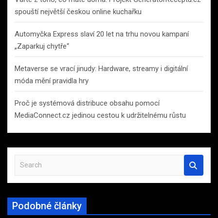
spouští největší českou online kuchařku
Automyčka Express slaví 20 let na trhu novou kampaní
„Zaparkuj chytře“
Metaverse se vrací jinudy: Hardware, streamy i digitální
móda mění pravidla hry
Proč je systémová distribuce obsahu pomocí
MediaConnect.cz jedinou cestou k udržitelnému růstu
S
e
a
r
Podobné články
c