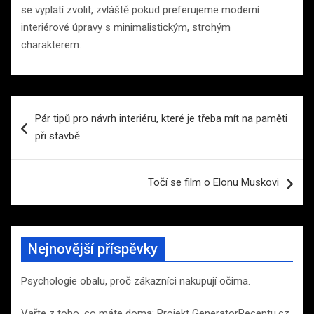
se vyplatí zvolit, zvláště pokud preferujeme moderní
interiérové ​​úpravy s minimalistickým, strohým
charakterem.
Navigace
Pár tipů pro návrh interiéru, které je třeba mít na paměti
pro
při stavbě
příspěvek
Točí se film o Elonu Muskovi
Nejnovější příspěvky
Psychologie obalu, proč zákazníci nakupují očima.
Vařte z toho, co máte doma: Projekt GeneratorReceptu.cz