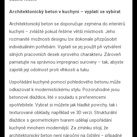
Architektonický beton v kuchyni – vyplatí se vybírat
Architektonický beton se doporučuje zejména do interiérů
kuchyní – zvláště pokud řešíme větší místnosti. Jeho
rozmanité možnosti designu lze dokonale přizpůsobit
individuálním potřebám. Vyplatí se jej použít při vytváření
silných pracovních desek syrového charakteru. Zároveň
pamatujte na správnou impregnaci suroviny – tak, abyste
zajistili její odolnost proti vlhkosti a tuku.
Uspořádání kuchyně pomocí pohledového betonu může
odkazovat k modernistickému stylu. Pozoruhodné jsou
betonové dlaždice, lité v souladu s preferencemi
spotřebitele. Vybrat si můžete jak hladké povrchy, tak i
texturované obklady, například ve 3D verzi. Strukturální
dlaždice s geometrickým tvarem udělají uspořádání
kuchyně mnohem modernější. Za zmínku stojí, že
architektonický beton není náročný na čištění – případné