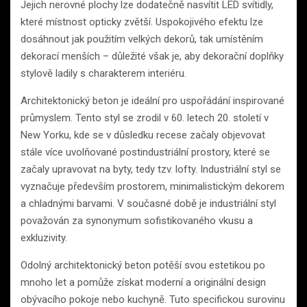
Jejich nerovné plochy lze dodatečně nasvítit LED svítidly,
které místnost opticky zvětší. Uspokojivého efektu lze
dosáhnout jak použitím velkých dekorů, tak umístěním
dekorací menších – důležité však je, aby dekorační doplňky
stylově ladily s charakterem interiéru.
Architektonický beton je ideální pro uspořádání inspirované
průmyslem. Tento styl se zrodil v 60. letech 20. století v
New Yorku, kde se v důsledku recese začaly objevovat
stále více uvolňované postindustriální prostory, které se
začaly upravovat na byty, tedy tzv. lofty. Industriální styl se
vyznačuje především prostorem, minimalistickým dekorem
a chladnými barvami. V současné době je industriální styl
považován za synonymum sofistikovaného vkusu a
exkluzivity.
Odolný architektonický beton potěší svou estetikou po
mnoho let a pomůže získat moderní a originální design
obývacího pokoje nebo kuchyně. Tuto specifickou surovinu