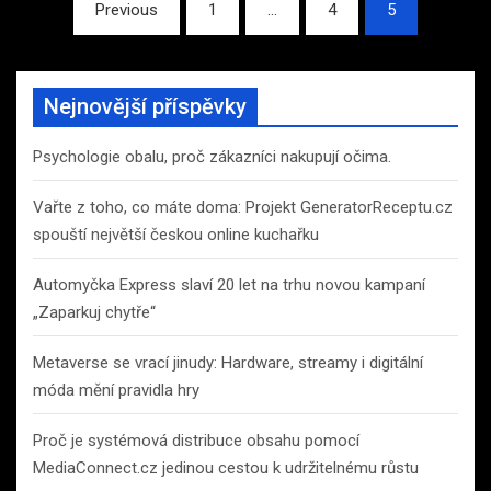
Stránkování
Previous
1
…
4
5
příspěvků
Nejnovější příspěvky
Psychologie obalu, proč zákazníci nakupují očima.
Vařte z toho, co máte doma: Projekt GeneratorReceptu.cz
spouští největší českou online kuchařku
Automyčka Express slaví 20 let na trhu novou kampaní
„Zaparkuj chytře“
Metaverse se vrací jinudy: Hardware, streamy i digitální
móda mění pravidla hry
Proč je systémová distribuce obsahu pomocí
MediaConnect.cz jedinou cestou k udržitelnému růstu