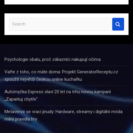
S
e
a
r
c
h
Psychologie obalu, proč zákazníci nakupují očima.
Vařte z toho, co máte doma: Projekt GeneratorReceptu.cz
spouští největší českou online kuchařku
Automyčka Express slaví 20 let na trhu novou kampaní
„Zaparkuj chytře“
Metaverse se vrací jinudy: Hardware, streamy i digitální móda
mění pravidla hry