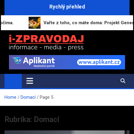
Skip
Rychlý přehled
to
content
ma.
Vařte z toho, co máte doma: Projekt Generato
i-ZPRAVODAJ.CZ
Přehled zpráv, novinek a zajímavostí
Home
Domací
Page 5
Rubrika:
Domací