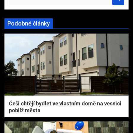
e
a
r
Podobné články
c
h
Češi chtějí bydlet ve vlastním domě na vesnici
poblíž města