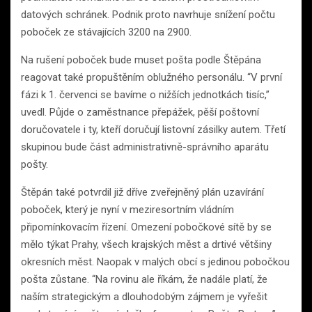
datových schránek. Podnik proto navrhuje snížení počtu
poboček ze stávajících 3200 na 2900.
Na rušení poboček bude muset pošta podle Štěpána
reagovat také propuštěním oblužného personálu. “V první
fázi k 1. červenci se bavíme o nižších jednotkách tisíc,”
uvedl. Půjde o zaměstnance přepážek, pěší poštovní
doručovatele i ty, kteří doručují listovní zásilky autem. Třetí
skupinou bude část administrativně-správního aparátu
pošty.
Štěpán také potvrdil již dříve zveřejněný plán uzavírání
poboček, který je nyní v meziresortním vládním
připomínkovacím řízení. Omezení pobočkové sítě by se
mělo týkat Prahy, všech krajských měst a drtivé většiny
okresních měst. Naopak v malých obcí s jedinou pobočkou
pošta zůstane. “Na rovinu ale říkám, že nadále platí, že
naším strategickým a dlouhodobým zájmem je vyřešit