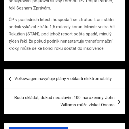
poskytování poštovní služby formou tzv. Pošta Partner,”
řekl Seznam Zprávám.
ČP v posledních letech hospodaří se ztrátou. Loni státní
podnik vykázal ztrátu 1,5 miliardy korun. Ministr vnitra Vít
Rakušan (STAN), pod jehož resort pošta spadá, minulý
týden řekl, že pokud podnik nenastartuje transformační
kroky, může se ke konci roku dostat do insolvence.
Navigace
Volkswagen navyšuje plány v oblasti elektromobility
pro
příspěvek
Budu skládat, dokud neoslavím 100. narozeniny. John
Williams může získat Oscara