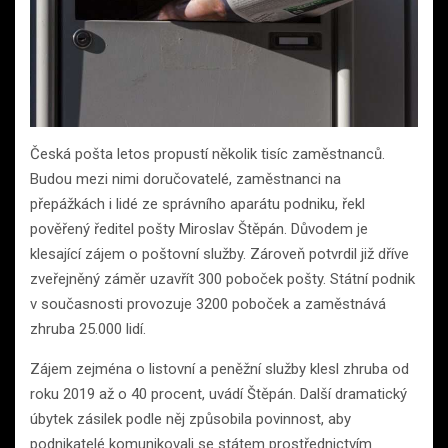
Česká pošta letos propustí několik tisíc zaměstnanců.
Budou mezi nimi doručovatelé, zaměstnanci na
přepážkách i lidé ze správního aparátu podniku, řekl
pověřený ředitel pošty Miroslav Štěpán. Důvodem je
klesající zájem o poštovní služby. Zároveň potvrdil již dříve
zveřejněný záměr uzavřít 300 poboček pošty. Státní podnik
v současnosti provozuje 3200 poboček a zaměstnává
zhruba 25.000 lidí.
Zájem zejména o listovní a peněžní služby klesl zhruba od
roku 2019 až o 40 procent, uvádí Štěpán. Další dramatický
úbytek zásilek podle něj způsobila povinnost, aby
podnikatelé komunikovali se státem prostřednictvím