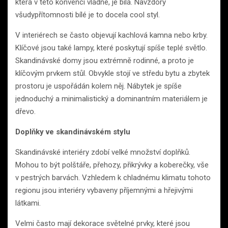
která v této konvenci vládne, je bílá. Navzdory
všudypřítomnosti bílé je to docela cool styl.
V interiérech se často objevují kachlová kamna nebo krby.
Klíčové jsou také lampy, které poskytují spíše teplé světlo.
Skandinávské domy jsou extrémně rodinné, a proto je
klíčovým prvkem stůl. Obvykle stojí ve středu bytu a zbytek
prostoru je uspořádán kolem něj. Nábytek je spíše
jednoduchý a minimalistický a dominantním materiálem je
dřevo.
Doplňky ve skandinávském stylu
Skandinávské interiéry zdobí velké množství doplňků.
Mohou to být polštáře, přehozy, přikrývky a koberečky, vše
v pestrých barvách. Vzhledem k chladnému klimatu tohoto
regionu jsou interiéry vybaveny příjemnými a hřejivými
látkami.
Velmi často mají dekorace světelné prvky, které jsou