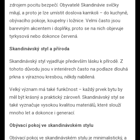
zdrojem pocitu bezpečí. Obyvatelé Skandinávie svíčky
milují, a proto je lze umístit doslova kamkoli – do kuchyně,
obývacího pokoje, koupelny i ložnice. Velmi často jsou
barevným akcentem i doplňky, proto se na nich objevuje
tyrkysová nebo dokonce červená.
Skandinávský styl a příroda
Skandinávský styl vyjadřuje především lásku k přírodě. Z
tohoto důvodu jsou v interiérech často na podlaze dlouhá
prkna s výraznou kresbou, někdy nabílená.
Velký význam má také funkčnost – každý prvek bytu by
měl být krásný a praktický zároveň. Skandinávský styl se
také vyznačuje vysokou kvalitou materiálů, které slouží
mnoho let a dokonce i generací.
Obývací pokoj ve skandinávském stylu
Obývací pokoj ve skandinávském stylu je minimalistický, a