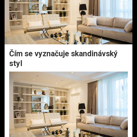
Čím se vyznačuje skandinávský
styl