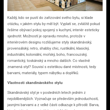
Každý, kdo se pustí do zařizování svého bytu, si klade
otázku, v jakém stylu by měl být. Vyplatí se, zvláště pokud
řešíme obývací pokoj spojený s kuchyní, interiér esteticky
sjednotit. Možností je opravdu mnoho, protože v
interiérovém designu rozlišujeme styly skandinávský,
provensálský, retro, shabby chic, rustikální, klasický,
industriální, koloniální, mořský, boho, francouzský,
romantický, toskánský a mnoho dalších. Co vlastně
znamená styl? Souvisí s estetikou dané místnosti, tedy
barvami, materiály, typem nábytku a doplňků.
Vlastnosti skandinávského stylu
Skandinávský styl je v posledních letech jedním z
nejoblíbenějších. Vyznačuje se především jednoduchostí,
jasnými barvami a z velké části odkazuje k přírodě. Barva,