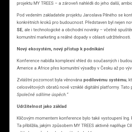
projektu MY TREES – a zároveň nahlédli do jeho další, ambic
Pod vedením zakladatele projektu Jaroslava Pilného se kon
konkrétních kroků pro budoucnost. Představen byl nejen 
SE
, ale i technologické a obchodní novinky – včetně spušt
komunitní marketing a reálné dopady v oblasti udržitelnosti.
Nový ekosystém, nový přístup k podnikání
Konference nabídla komplexní vhled do současných i budoucí
Americe a Africe přes komunitní výsadby v Česku až po vývoj
Zvláštní pozornost byla věnována
podílovému systému
, 
celosvětových obratů nově vzniklé digitální platformy. Tato př
Společně sdílíme úspěch.“
Udržitelnost jako základ
Klíčovým momentem konference bylo také vystoupení Ing. Pe
Ta přiblížila, jakým způsobem MY TREES aktivně naplňuje Cíl