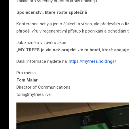
základ pro všechny budoucí kroky holdingu.
Společenství, které roste společně
Konference nebyla jen o číslech a vizích, ale především o
l
přírodě, víru v regenerativní přístup k podnikání a odhodlání tv
Jak zaznělo v závěru akce:
„MY TREES je víc než projekt. Je to hnutí, které spojuje 
Další informace najdete na:
https://mytrees.holdings/
Pro média:
Tom Malar
Director of Communications
tom@mytrees.live