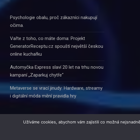
Psychologie obalu, proč zákazníci nakupují
očima.
Vařte z toho, co máte doma: Projekt
GeneratorReceptu.cz spouští největší českou
online kuchařku
Automyčka Express slaví 20 let na trhu novou
kampaní „Zaparkuj chytře“
Metaverse se vrací jinudy: Hardware, streamy
i digitální móda mění pravidla hry
Užíváme cookies, abychom vám zajistili co možná nejsnadně
© 2016 - 2026 i-Zprav