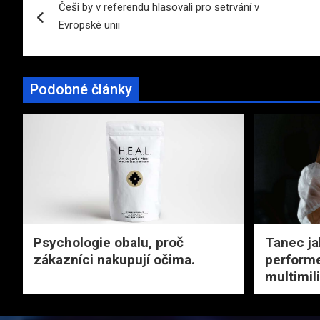
Češi by v referendu hlasovali pro setrvání v
pro
Evropské unii
příspěvek
Podobné články
Psychologie obalu, proč
Tanec ja
zákazníci nakupují očima.
performe
multimil