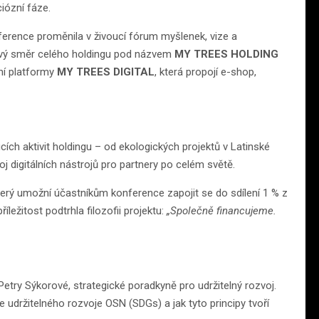
iózní fáze.
ference proměnila v živoucí fórum myšlenek, vize a
nový směr celého holdingu pod názvem
MY TREES HOLDING
ění platformy
MY TREES DIGITAL
, která propojí e-shop,
ch aktivit holdingu – od ekologických projektů v Latinské
 digitálních nástrojů pro partnery po celém světě.
který umožní účastníkům konference zapojit se do sdílení 1 % z
íležitost podtrhla filozofii projektu:
„Společně financujeme.
try Sýkorové, strategické poradkyně pro udržitelný rozvoj.
e udržitelného rozvoje OSN (SDGs) a jak tyto principy tvoří