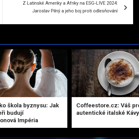
Z Latinské Ameriky a Afriky na ESG-LIVE 2024:
Jaroslav Pilný a jeho boj proti odlesňování
ko škola byznysu: Jak
Coffeestore.cz: Váš p
ři budují
autentické italské Káv
ionová Impéria