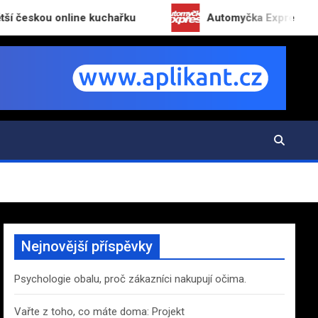
 online kuchařku
Automyčka Express slaví 20 let n
Nejnovější příspěvky
Psychologie obalu, proč zákazníci nakupují očima.
Vařte z toho, co máte doma: Projekt