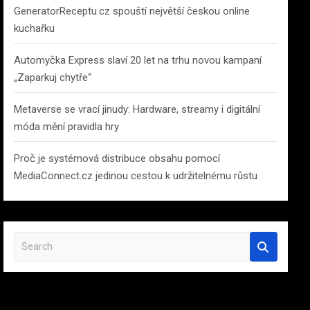
GeneratorReceptu.cz spouští největší českou online
kuchařku
Automyčka Express slaví 20 let na trhu novou kampaní
„Zaparkuj chytře“
Metaverse se vrací jinudy: Hardware, streamy i digitální
móda mění pravidla hry
Proč je systémová distribuce obsahu pomocí
MediaConnect.cz jedinou cestou k udržitelnému růstu
S
e
a
r
c