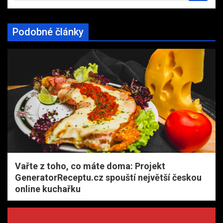
a
r
Podobné články
c
h
Vařte z toho, co máte doma: Projekt
GeneratorReceptu.cz spouští největší českou
online kuchařku