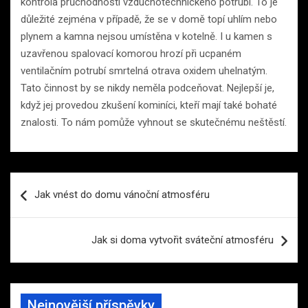
kontrola průchodnosti vzduchotechnického potrubí. To je
důležité zejména v případě, že se v domě topí uhlím nebo
plynem a kamna nejsou umístěna v kotelně. I u kamen s
uzavřenou spalovací komorou hrozí při ucpaném
ventilačním potrubí smrtelná otrava oxidem uhelnatým.
Tato činnost by se nikdy neměla podceňovat. Nejlepší je,
když jej provedou zkušení kominíci, kteří mají také bohaté
znalosti. To nám pomůže vyhnout se skutečnému neštěstí.
Navigace
Jak vnést do domu vánoční atmosféru
pro
příspěvek
Jak si doma vytvořit sváteční atmosféru
Nejnovější příspěvky