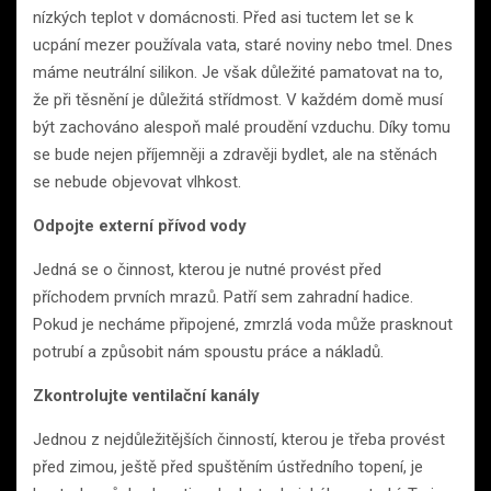
nízkých teplot v domácnosti. Před asi tuctem let se k
ucpání mezer používala vata, staré noviny nebo tmel. Dnes
máme neutrální silikon. Je však důležité pamatovat na to,
že při těsnění je důležitá střídmost. V každém domě musí
být zachováno alespoň malé proudění vzduchu. Díky tomu
se bude nejen příjemněji a zdravěji bydlet, ale na stěnách
se nebude objevovat vlhkost.
Odpojte externí přívod vody
Jedná se o činnost, kterou je nutné provést před
příchodem prvních mrazů. Patří sem zahradní hadice.
Pokud je necháme připojené, zmrzlá voda může prasknout
potrubí a způsobit nám spoustu práce a nákladů.
Zkontrolujte ventilační kanály
Jednou z nejdůležitějších činností, kterou je třeba provést
před zimou, ještě před spuštěním ústředního topení, je