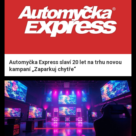
Automyčka Express slaví 20 let na trhu novou
kampaní „Zaparkuj chytře“