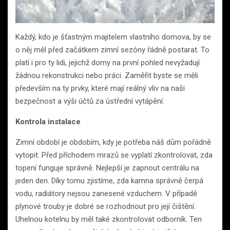
Každý, kdo je šťastným majitelem vlastního domova, by se
o něj měl před začátkem zimní sezóny řádně postarat. To
platí i pro ty lidi, jejichž domy na první pohled nevyžadují
žádnou rekonstrukci nebo práci. Zaměřit byste se měli
především na ty prvky, které mají reálný vliv na naši
bezpečnost a výši účtů za ústřední vytápění.
Kontrola instalace
Zimní období je obdobím, kdy je potřeba náš dům pořádně
vytopit. Před příchodem mrazů se vyplatí zkontrolovat, zda
topení funguje správně. Nejlepší je zapnout centrálu na
jeden den. Díky tomu zjistíme, zda kamna správně čerpá
vodu, radiátory nejsou zanesené vzduchem. V případě
plynové trouby je dobré se rozhodnout pro její čištění.
Uhelnou kotelnu by měl také zkontrolovat odborník. Ten