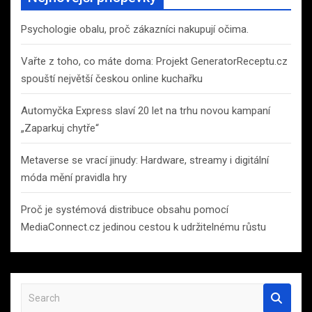
Psychologie obalu, proč zákazníci nakupují očima.
Vařte z toho, co máte doma: Projekt GeneratorReceptu.cz
spouští největší českou online kuchařku
Automyčka Express slaví 20 let na trhu novou kampaní
„Zaparkuj chytře“
Metaverse se vrací jinudy: Hardware, streamy i digitální
móda mění pravidla hry
Proč je systémová distribuce obsahu pomocí
MediaConnect.cz jedinou cestou k udržitelnému růstu
S
e