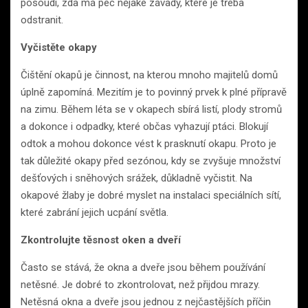
posoudí, zda má pec nějaké závady, které je třeba
odstranit.
Vyčistěte okapy
Čištění okapů je činnost, na kterou mnoho majitelů domů
úplně zapomíná. Mezitím je to povinný prvek k plné přípravě
na zimu. Během léta se v okapech sbírá listí, plody stromů
a dokonce i odpadky, které občas vyhazují ptáci. Blokují
odtok a mohou dokonce vést k prasknutí okapu. Proto je
tak důležité okapy před sezónou, kdy se zvyšuje množství
dešťových i sněhových srážek, důkladně vyčistit. Na
okapové žlaby je dobré myslet na instalaci speciálních sítí,
které zabrání jejich ucpání světla.
Zkontrolujte těsnost oken a dveří
Často se stává, že okna a dveře jsou během používání
netěsné. Je dobré to zkontrolovat, než přijdou mrazy.
Netěsná okna a dveře jsou jednou z nejčastějších příčin