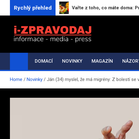
Skip
Rychlý přehled
pují očima.
Vařte z toho, co máte doma: Projekt 
to
content
i-ZPRAVODAJ.CZ
Přehled zpráv, novinek a zajímavostí
DOMACÍ
NOVINKY
MAGAZÍN
NÁZOR
Home
Novinky
Ján (34) myslel, že má migrény: Z bolestí se v