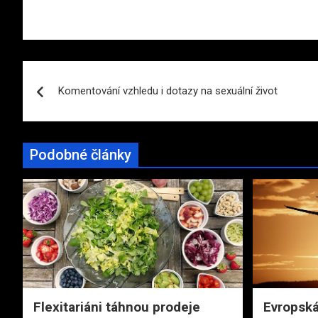
Navigace
Komentování vzhledu i dotazy na sexuální život
pro
příspěvek
Podobné články
Flexitariáni táhnou prodeje
Evropská