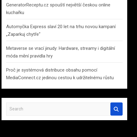
GeneratorReceptu.cz spouští největší českou online
kuchařku
Automyčka Express slaví 20 let na trhu novou kampaní
„Zaparkuj chytře“
Metaverse se vrací jinudy: Hardware, streamy i digitální
móda mění pravidla hry
Proč je systémová distribuce obsahu pomocí
MediaConnect.cz jedinou cestou k udržitelnému růstu
S
e
a
r
c