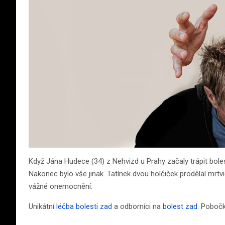
Když Jána Hudece (34) z Nehvizd u Prahy začaly trápit boles
Nakonec bylo vše jinak. Tatínek dvou holčiček prodělal mrtvi
vážné onemocnění.
Unikátní
léčba bolesti zad
a odborníci na
bolest zad
. Pobočk