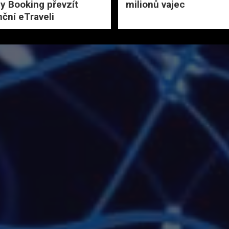
my Booking převzít
milionů vajec
ční eTraveli