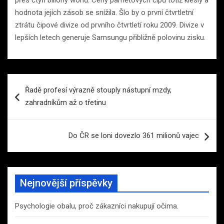
přes čtyři biliony wonů. Ceny paměťových čipů totiž klesly a
hodnota jejích zásob se snížila. Šlo by o první čtvrtletní
ztrátu čipové divize od prvního čtvrtletí roku 2009. Divize v
lepších letech generuje Samsungu přibližně polovinu zisku.
Navigace
Řadě profesí výrazně stouply nástupní mzdy,
pro
zahradníkům až o třetinu
příspěvek
Do ČR se loni dovezlo 361 milionů vajec
Nejnovější příspěvky
Psychologie obalu, proč zákazníci nakupují očima.