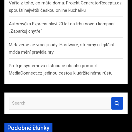
Vařte z toho, co máte doma: Projekt GeneratorReceptu.cz
spouští největší českou online kuchařku
Automyčka Express slaví 20 let na trhu novou kampaní
„Zaparkuj chytře“
Metaverse se vrací jinudy: Hardware, streamy i digitální
móda mění pravidla hry
Proč je systémová distribuce obsahu pomocí
MediaConnect.cz jedinou cestou k udržitelnému růstu
S
e
a
r
Podobné články
c