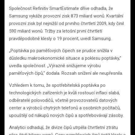
Společnost Refinitiv SmartEstimate dříve odhadla, že
Samsung vykáže provozní zisk 873 miliard wonů. Kvartální
provozní zisk byl nejnižší od prvního čtvrtletí 2009, kdy činil
590 miliard wonů. Tržby za letošní první čtvrtletí
pravděpodobně klesly o 19 procent, uvedl Samsung.
„Poptávka po paměťových čipech se prudce snížila v
důsledku makroekonomické situace a poklesu poptávky,“
uvedla společnost. „Výrazně snižujeme výrobu
paměťových čipů,“ dodala. Rozsah snížení ale neupřesnila.
Vzhledem k tomu, že spotřebitelská poptávka po
technologických zařízeních je kvůli rostoucí inflaci slabá,
odběratelé polovodičů, včetně provozovatelů datových
center a výrobců chytrých telefonů a osobních počítačů,
upouštějí od nákupů nových čipů a spotřebovávají zásoby.
Analytici odhadují, že divize čipů utrpěla čtvrtletní ztrátu