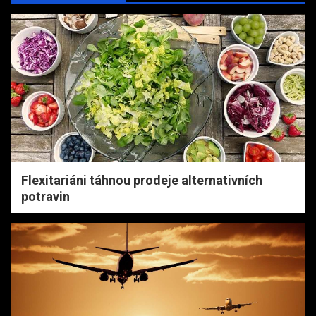
h
Flexitariáni táhnou prodeje alternativních
potravin