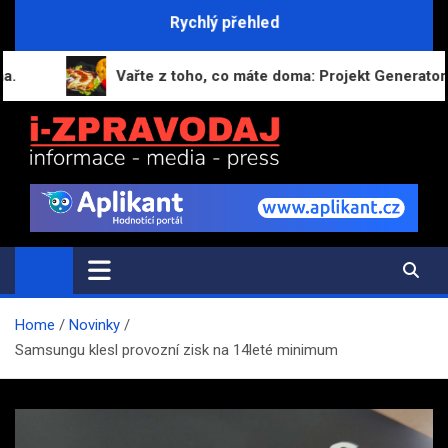
Skip
Rychlý přehled
to
content
Vařte z toho, co máte doma: Projekt GeneratorRecept
i-ZPRAVODAJ.CZ
Přehled zpráv, novinek a zajímavostí
Home
Novinky
Samsungu klesl provozní zisk na 14leté minimum