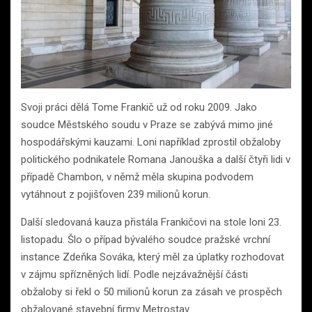
Svoji práci dělá Tome Frankič už od roku 2009. Jako
soudce Městského soudu v Praze se zabývá mimo jiné
hospodářskými kauzami. Loni například zprostil obžaloby
politického podnikatele Romana Janouška a další čtyři lidi v
případě Chambon, v němž měla skupina podvodem
vytáhnout z pojišťoven 239 milionů korun.
Další sledovaná kauza přistála Frankičovi na stole loni 23.
listopadu. Šlo o případ bývalého soudce pražské vrchní
instance Zdeňka Sováka, který měl za úplatky rozhodovat
v zájmu spřízněných lidí. Podle nejzávažnější části
obžaloby si řekl o 50 milionů korun za zásah ve prospěch
obžalované stavební firmy Metrostav.