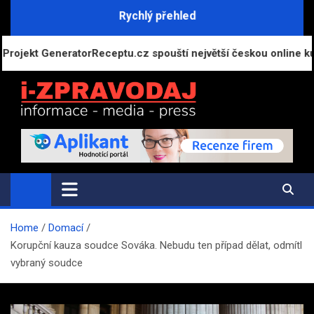
Skip
Rychlý přehled
to
content
GeneratorReceptu.cz spouští největší českou online kuchařku
i-ZPRAVODAJ.CZ
Přehled zpráv, novinek a zajímavostí
Home
Domací
Korupční kauza soudce Sováka. Nebudu ten případ dělat, odmítl
vybraný soudce