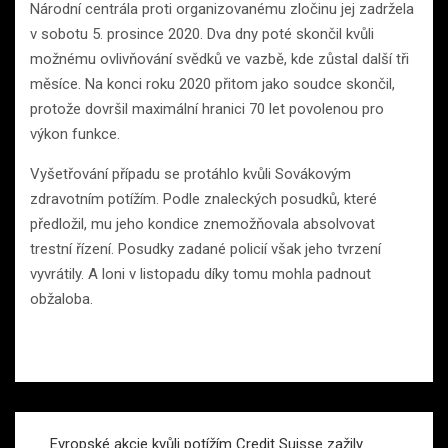
Národní centrála proti organizovanému zločinu jej zadržela
v sobotu 5. prosince 2020. Dva dny poté skončil kvůli
možnému ovlivňování svědků ve vazbě, kde zůstal další tři
měsíce. Na konci roku 2020 přitom jako soudce skončil,
protože dovršil maximální hranici 70 let povolenou pro
výkon funkce.
Vyšetřování případu se protáhlo kvůli Sovákovým
zdravotním potížím. Podle znaleckých posudků, které
předložil, mu jeho kondice znemožňovala absolvovat
trestní řízení. Posudky zadané policií však jeho tvrzení
vyvrátily. A loni v listopadu díky tomu mohla padnout
obžaloba.
Navigace
Evropské akcie kvůli potížím Credit Suisse zažily