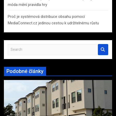
móda mění pravidla hry
Proč je systémová distribuce obsahu pomocí
MediaConnect.cz jedinou cestou k udržitelnému růstu
S
e
a
r
Podobné články
c
h