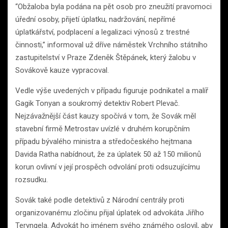
“Obžaloba byla podána na pět osob pro zneužití pravomoci
úřední osoby, přijetí úplatku, nadržování, nepřímé
úplatkářství, podplacení a legalizaci výnosů z trestné
činnosti,” informoval už dříve náměstek Vrchního státního
zastupitelství v Praze Zdeněk Štěpánek, který žalobu v
Sovákově kauze vypracoval.
Vedle výše uvedených v případu figuruje podnikatel a malíř
Gagik Tonyan a soukromý detektiv Robert Plevač.
Nejzávažnější část kauzy spočívá v tom, že Sovák měl
stavební firmě Metrostav uvízlé v druhém korupčním
případu bývalého ministra a středočeského hejtmana
Davida Ratha nabídnout, že za úplatek 50 až 150 milionů
korun ovlivní v její prospěch odvolání proti odsuzujícímu
rozsudku.
Sovák také podle detektivů z Národní centrály proti
organizovanému zločinu přijal úplatek od advokáta Jiřího
Teryngela. Advokát ho jménem svého známého oslovil, aby