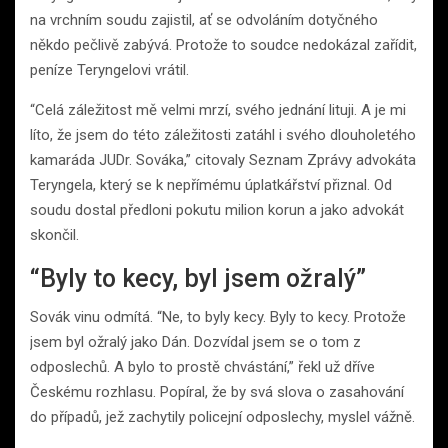
na vrchním soudu zajistil, ať se odvoláním dotyčného
někdo pečlivě zabývá. Protože to soudce nedokázal zařídit,
peníze Teryngelovi vrátil.
“Celá záležitost mě velmi mrzí, svého jednání lituji. A je mi
líto, že jsem do této záležitosti zatáhl i svého dlouholetého
kamaráda JUDr. Sováka,” citovaly Seznam Zprávy advokáta
Teryngela, který se k nepřímému úplatkářství přiznal. Od
soudu dostal předloni pokutu milion korun a jako advokát
skončil.
“Byly to kecy, byl jsem ožralý”
Sovák vinu odmítá. “Ne, to byly kecy. Byly to kecy. Protože
jsem byl ožralý jako Dán. Dozvídal jsem se o tom z
odposlechů. A bylo to prostě chvástání,” řekl už dříve
Českému rozhlasu. Popíral, že by svá slova o zasahování
do případů, jež zachytily policejní odposlechy, myslel vážně.