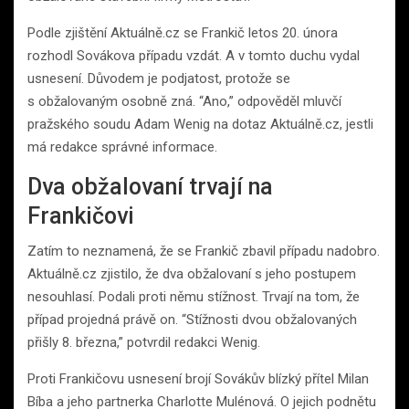
Podle zjištění Aktuálně.cz se Frankič letos 20. února
rozhodl Sovákova případu vzdát. A v tomto duchu vydal
usnesení. Důvodem je podjatost, protože se
s obžalovaným osobně zná. “Ano,” odpověděl mluvčí
pražského soudu Adam Wenig na dotaz Aktuálně.cz, jestli
má redakce správné informace.
Dva obžalovaní trvají na
Frankičovi
Zatím to neznamená, že se Frankič zbavil případu nadobro.
Aktuálně.cz zjistilo, že dva obžalovaní s jeho postupem
nesouhlasí. Podali proti němu stížnost. Trvají na tom, že
případ projedná právě on. “Stížnosti dvou obžalovaných
přišly 8. března,” potvrdil redakci Wenig.
Proti Frankičovu usnesení brojí Sovákův blízký přítel Milan
Bíba a jeho partnerka Charlotte Mulénová. O jejich podnětu