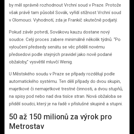
by měl správně rozhodnout Vrchní soud v Praze. Protože
však právě tam působil Sovák, vyřídí stížnost Vrchní soud
v Olomouci. Vyhodnotí, zda je Frankič skutečně podjatý.
Pokud závěr potvrdí, Sovákovu kauzu dostane nový
soudce. Celý proces zabere minimálně několik týdnů. “Po
vyloučení předsedy senátu se věc přidělí novému
předsedovi podle stejných pravidel jako nově podané
obžaloby,” vysvětlil mluvčí Wenig.
U Městského soudu v Praze se případy rozdělují podle
automatického systému. Ten dělí případy do dvou skupin,
majetkové či nemajetkové trestné činnosti, a dvou stupňů,
na spisy pod nebo nad dva tisíce stran. Nová obžaloba se
přidělí soudci, který je na řadě v příslušné skupině a stupni.
50 až 150 milionů za výrok pro
Metrostav