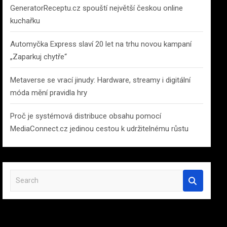
GeneratorReceptu.cz spouští největší českou online
kuchařku
Automyčka Express slaví 20 let na trhu novou kampaní
„Zaparkuj chytře“
Metaverse se vrací jinudy: Hardware, streamy i digitální
móda mění pravidla hry
Proč je systémová distribuce obsahu pomocí
MediaConnect.cz jedinou cestou k udržitelnému růstu
S
e
a
r
c