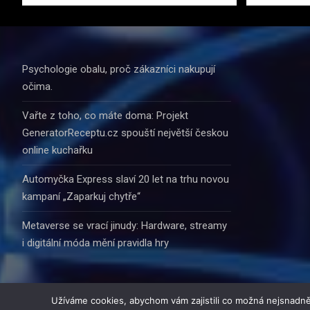
Psychologie obalu, proč zákazníci nakupují
očima.
Vařte z toho, co máte doma: Projekt
GeneratorReceptu.cz spouští největší českou
online kuchařku
Automyčka Express slaví 20 let na trhu novou
kampaní „Zaparkuj chytře“
Metaverse se vrací jinudy: Hardware, streamy
i digitální móda mění pravidla hry
Užíváme cookies, abychom vám zajistili co možná nejsnadně