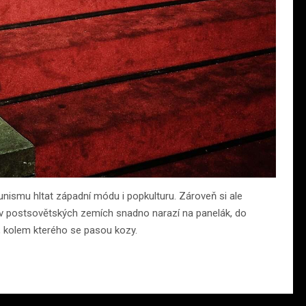
nismu hltat západní módu i popkulturu. Zároveň si ale
k v postsovětských zemích snadno narazí na panelák, do
, kolem kterého se pasou kozy.