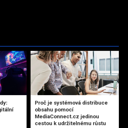
dy:
Proč je systémová distribuce
itální
obsahu pomocí
y
MediaConnect.cz jedinou
cestou k udržitelnému růstu