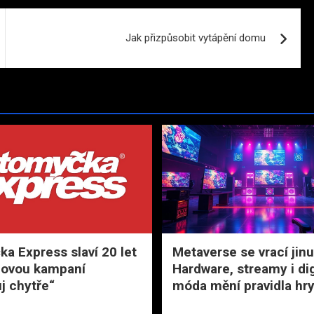
Jak přizpůsobit vytápění domu
a Express slaví 20 let
Metaverse se vrací jinu
novou kampaní
Hardware, streamy i dig
j chytře“
móda mění pravidla hr