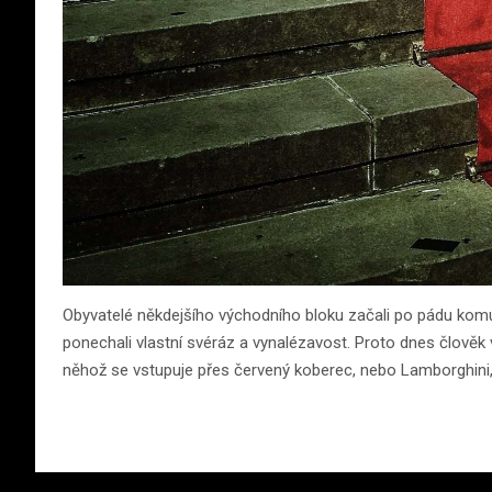
Obyvatelé někdejšího východního bloku začali po pádu komu
ponechali vlastní svéráz a vynalézavost. Proto dnes člově
něhož se vstupuje přes červený koberec, nebo Lamborghini