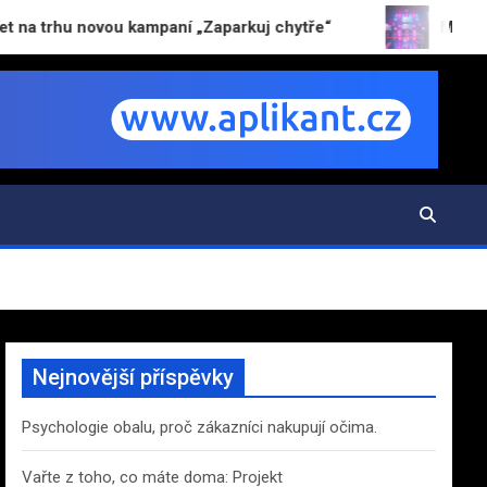
ovou kampaní „Zaparkuj chytře“
Metaverse se vrací 
Nejnovější příspěvky
Psychologie obalu, proč zákazníci nakupují očima.
Vařte z toho, co máte doma: Projekt