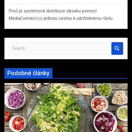
Proč je systémová distribuce obsahu pomocí
MediaConnect.cz jedinou cestou k udržitelnému růstu
S
e
a
r
Podobné články
c
h