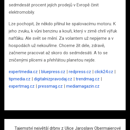
sedmdesát procent jejích prodejů v Evropě činit
elektromobily.
Lze pochopit, že někdo přilnul ke spalovacímu motoru. K
jeho zvuku, k vůni benzinu a kouři, který v zimě chrlí výfuk
nafťáku. Ale svět se mění. Za volantem už nepijeme a v
hospodách už nekouříme. Chceme žít déle, zdravě,
začneme pracovat až skoro do sedmdesáti. A to se
zničenými plícemi a přehřátou planetou nejde.
expertmedia.cz
|
bluepress.cz
|
redpress.cz
|
click24.cz
|
tipmedia.cz
|
digitalnizpravodaj.cz
|
trendmag.cz
|
expertmag.cz
|
pressmag.cz
|
mediamagazin.cz
Navigace
Tajemství největší drbny z Ulice Jaroslavy Obermaierové