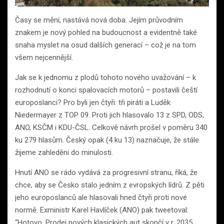
Časy se mění, nastává nová doba. Jejím průvodním
znakem je nový pohled na budoucnost a evidentně také
snaha myslet na osud dalších generací – což je na tom
všem nejcennější.
Jak se k jednomu z plodů tohoto nového uvažování – k
rozhodnutí o konci spalovacích motorů – postavili čeští
europoslanci? Pro byli jen čtyři: tři piráti a Luděk
Niedermayer z TOP 09. Proti jich hlasovalo 13 z SPD, ODS,
ANO, KSČM i KDU-ČSL. Celkově návrh prošel v poměru 340
ku 279 hlasům. Český opak (4 ku 13) naznačuje, že stále
žijeme zahleděni do minulosti.
Hnutí ANO se rádo vydává za progresivní stranu, říká, že
chce, aby se Česko stalo jedním z evropských lídrů. Z pěti
jeho europoslanců ale hlasovali hned čtyři proti nové
normě. Exministr Karel Havlíček (ANO) pak tweetoval:
“Hotovo. Prodej nových klasických aut skončí v r. 2035.