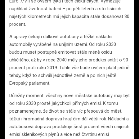
Euro 7/VII se ovšem týká i těch elektrických. Vymezuje
například životnost baterií – po pěti letech a sto tisících
najetých kilometrech má jejich kapacita stále dosahovat 80
procent.
A úpravy čekají i dálkové autobusy a těžké nákladní
automobily vyráběné na unijním území. Od roku 2030
budou muset postupně emitovat stále méně oxidu
uhličitého, až by v roce 2040 měly jeho produkci snížit o 90
procent proti roku 2019. Tohle vše bude ovšem platit jedině
tehdy, když to schválí jednotlivé země a po nich ještě
Evropský parlament.
Důležitý moment: všechny nové městské autobusy mají být
od roku 2030 prosté jakýchkoli přímých emisí. K tomu
poznamenejme, že život se stále víc přesouvá do měst,
těžká i hromadná doprava hrají čím dál větší roli. Nákladní a
autobusová doprava produkuje šest procent všech unijních
emisí skleníkových plynů a více než čtvrtinu emisí