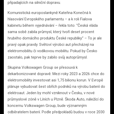
připadajících na silniční dopravu.
Komunistická europoslankyně Kateřina Konečná k
hlasování Evropského parlamentu – a k roli Fialova
kabinetu během vyjednávání – řekla toto: “Česká vláda
sama sobě zabila průmysl, který tvoří deset procent
hrubého domácího produktu České republiky.” – To je ale
pravý opak pravdy. Světoví výrobci aut přecházejí na
elektromobilitu či vodíkovou mobilitu. Pokud by Česko
zaostalo, pak teprve by zabilo svůj autoprůmysl.
Skupina Volkswagen Group se přesouvá k
dekarbonizované dopravě. Mezi roky 2023 a 2026 chce do
elektromobility investovat asi 1,75 bilionu korun. V Evropě
plánuje vybudovat šest obřích podniků na výrobu baterií do
elektroaut. Jeden by mohl vzniknout v Česku, v nové
průmyslové zóně v Líních u Plzně. Škoda Auto, náležící do
koncernu Volkswagen Group, bude významným
odběratelem baterií. Podle předpokladů budou v roce 2030