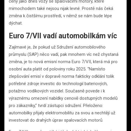
ceny jako dnes vozy se spalovacími motory, které
mimochodem také nejsou nijak levné. Prostě nás čeká
změna k čistšímu prostředí, v němž se nám bude lépe
dýchat.
Euro 7/VII vadí automobilkám víc
Zajímavé je, že pokud už Sdružení automobilového
průmyslu (SAP) něco vadí, pak mnohem víc než chystaná
změna, je to nová emisní norma Euro 7/VII, která má pro
osobní auta platit od poloviny roku 2025. “Namísto
zlepšování emisí v dopravě norma fakticky odklání tolik
potřebné zdroje investic do technologií bateriových,
potažmo vodíkových vozidel. Současně povede i k
výraznému omezení nabídky cenově dostupných modelů
pro zákazníky,” tvrdí zástupci sdružení. Přeloženo:
automobilky přijaly elektromobilitu za svou a nechtějí už
investovat do drahých úprav spalovacích motorů.