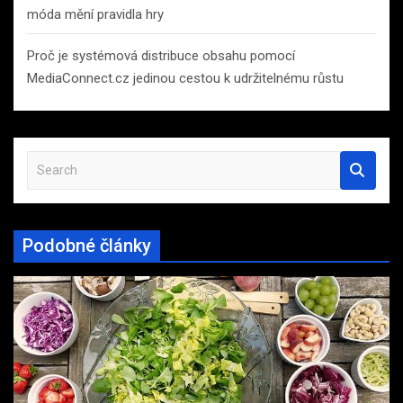
móda mění pravidla hry
Proč je systémová distribuce obsahu pomocí
MediaConnect.cz jedinou cestou k udržitelnému růstu
S
e
a
r
Podobné články
c
h