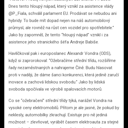
Dnes tento hloupý nápad, který vznikl za asistence vlády
@P_Fiala, schválil parlament EU. Prodávat se nebudou ani
hybridy. To bude mít dopad nejen na náš automobilový
průmysl, ale rovněž na růst cen vozidel pro spotřebitele.”
Jako by zapomněl, že tento “hloupý nápad” vznikl i za
asistence jeho stranického šéfa Andreje Babiše.
Havlíčkoval pak i europoslanec Alexandr Vondra (ODS),
když si zaprorokoval: “Ožebračíme střední třídu, rozšíříme
řady nezaměstnaných a nahrajeme Číně. Budu hlasovat
proti v naději, že dáme šanci konkurenci, která jedině zaručí
inovace a zachová lidskou svobodu.” Jako by lidská
svoboda spočívala ve výrobě spalovacích motorů.
Co se “ožebračení” střední třídy týká, narážel Vondra na
vysoké ceny elektromobilů. Přitom je ale jasné, že pokud by
neklesly, automobilky zkrachují. Existuje pro ně jediná
možnost – zlevňovat, vyrábět časem elektroauta za stejné