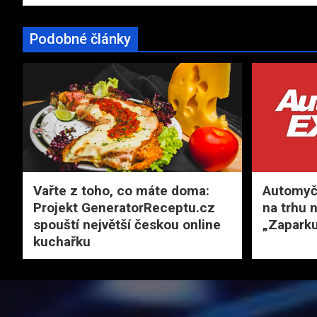
Podobné články
Vařte z toho, co máte doma:
Automyčk
Projekt GeneratorReceptu.cz
na trhu 
spouští největší českou online
„Zaparku
kuchařku