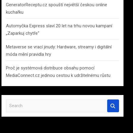
GeneratorReceptu.cz spouští největší českou online
kuchařku
Automyčka Express slaví 20 let na trhu novou kampaní
„Zaparkuj chytře“
Metaverse se vrací jinudy: Hardware, streamy i digitální
móda mění pravidla hry
Proč je systémová distribuce obsahu pomocí
MediaConnect.cz jedinou cestou k udržitelnému růstu
S
e
a
r
c