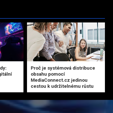
dy:
Proč je systémová distribuce
itální
obsahu pomocí
y
MediaConnect.cz jedinou
cestou k udržitelnému růstu