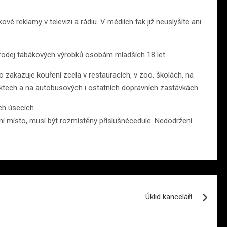
vé reklamy v televizi a rádiu. V médiích tak již neuslyšíte ani
prodej tabákových výrobků osobám mladších 18 let.
To zakazuje kouření zcela v restauracích, v zoo, školách, na
bjektech a na autobusových i ostatních dopravních zastávkách.
ch úsecích.
lní místo, musí být rozmístěny příslušnécedule. Nedodržení
Úklid kanceláří