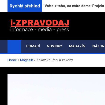
Skip
Rychlý přehled
čima.
Vařte z toho, co máte doma: Projekt Generat
to
content
i-ZPRAVODAJ.CZ
Přehled zpráv, novinek a zajímavostí
DOMACÍ
NOVINKY
MAGAZÍN
NÁZOR
Home
Magazín
Zákaz kouření a zákony