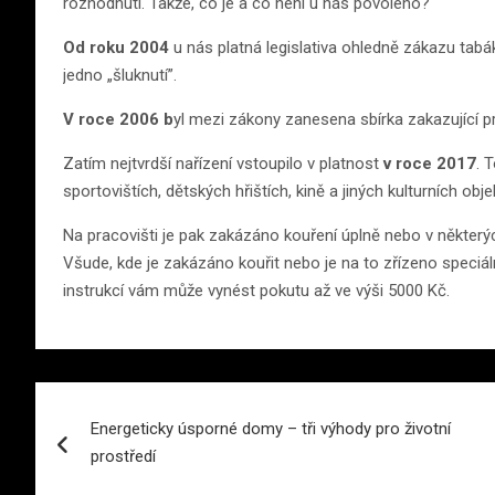
rozhodnutí. Takže, co je a co není u nás povoleno?
Od roku 2004
u nás platná legislativa ohledně zákazu tabáko
jedno „šluknutí”.
V roce 2006 b
yl mezi zákony zanesena sbírka zakazující 
Zatím nejtvrdší nařízení vstoupilo v platnost
v roce 2017
. 
sportovištích, dětských hřištích, kině a jiných kulturních o
Na pracovišti je pak zakázáno kouření úplně nebo v některý
Všude, kde je zakázáno kouřit nebo je na to zřízeno speciá
instrukcí vám může vynést pokutu až ve výši 5000 Kč.
Navigace
Energeticky úsporné domy – tři výhody pro životní
pro
prostředí
příspěvek