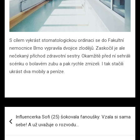
S cílem vykrást stomatologickou ordinaci se do Fakultní
nemocnice Brno vypravila dvojice zlodějů. Zaskočil je ale
nečekaný příchod zdravotní sestry. Okamžitě před ní sehráli
scénku o bolavém zubu a pak rychle zmizeli. I tak stačili
ukrást dva mobily a peníze.
Navigace
Influencerka Sofi (25) šokovala fanoušky: Vzala si sama
pro
sebe! A už uvažuje o rozvodu…
příspěvek