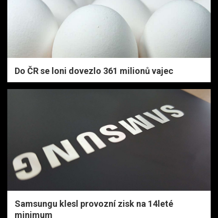
Do ČR se loni dovezlo 361 milionů vajec
Samsungu klesl provozní zisk na 14leté
minimum