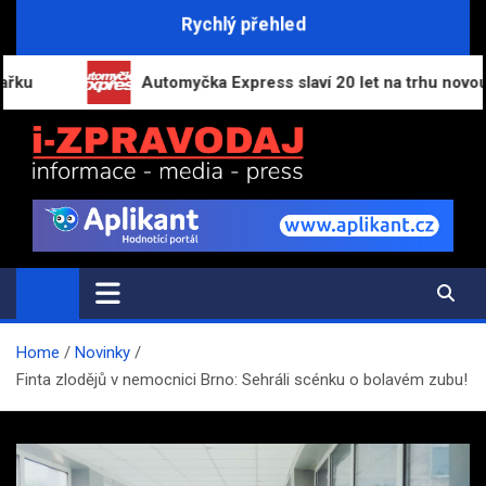
Skip
Rychlý přehled
to
content
Automyčka Express slaví 20 let na trhu novou kampa
i-ZPRAVODAJ.CZ
Přehled zpráv, novinek a zajímavostí
Home
Novinky
Finta zlodějů v nemocnici Brno: Sehráli scénku o bolavém zubu!