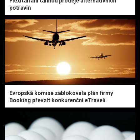
Flexitariáni táhnou prodeje alternativních
potravin
Evropská komise zablokovala plán firmy
Booking převzít konkurenční eTraveli