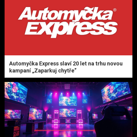
Automyčka Express slaví 20 let na trhu novou
kampaní „Zaparkuj chytře“