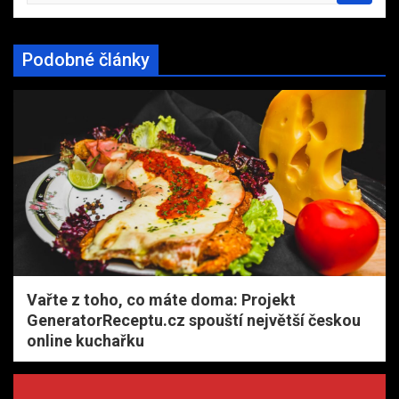
a
r
Podobné články
c
h
Vařte z toho, co máte doma: Projekt
GeneratorReceptu.cz spouští největší českou
online kuchařku