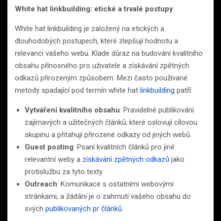
White hat linkbuilding: etické a trvalé postupy
White hat linkbuilding je založený na etických a
dlouhodobých postupech, které zlepšují hodnotu a
relevanci vašeho webu. Klade důraz na budování kvalitního
obsahu přínosného pro uživatele a získávání zpětných
odkazů přirozeným způsobem. Mezi často používané
metody spadající pod termín white hat
linkbuilding
patří:
Vytváření kvalitního obsahu
: Pravidelné publikování
zajímavých a užitečných článků, které oslovují cílovou
skupinu a přitahují přirozené odkazy od jiných webů.
Guest posting
: Psaní kvalitních článků pro jiné
relevantní weby a
získávání zpětných odkazů
jako
protislužbu za tyto texty.
Outreach
: Komunikace s ostatními webovými
stránkami, a žádání je o zahrnutí vašeho obsahu do
svých
publikovaných pr článků
.