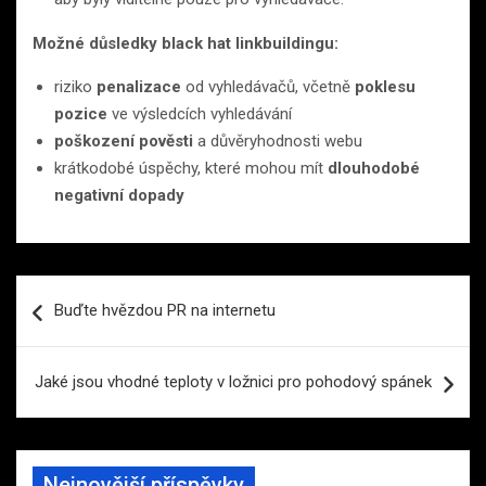
Možné důsledky black hat linkbuildingu:
riziko
penalizace
od vyhledávačů, včetně
poklesu
pozice
ve výsledcích vyhledávání
poškození pověsti
a důvěryhodnosti webu
krátkodobé úspěchy, které mohou mít
dlouhodobé
negativní dopady
Navigace
Buďte hvězdou PR na internetu
pro
příspěvek
Jaké jsou vhodné teploty v ložnici pro pohodový spánek
Nejnovější příspěvky