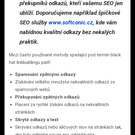
překupníků odkazů, kteří vašemu SEO jen
ublíží. Doporučujeme například špičkové
SEO služby
www.softconic.cz
, kde vám
nabídnou kvalitní odkazy bez nekalých
praktik.
Mezi často používané metody spadající pod termín black
hat linkbuildingu patří:
Spamování zpětnými odkazy
:
Získávání velkého množství nekvalitních odkazů ze
spamových webů.
Překupování zpětných odkazů
:
Placení za rychlé získání odkazů na nekvalitních
stránkách.
Skryté odkazy a text
:
Skrývání odkazů nebo klíčových slov na stránkách tak,
aby byly viditelné pouze pro vyhledávače.